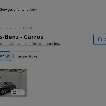
Serviços e ferramentas
Financiamento
Avaliar o meu carro
iamento
Serviço de check-up
Histórico do veículo
Mercedes-Benz
SLK 250
Notícias e artigos
-Benz - Carros
omo são posicionados os anúncios?
enz
Limpar filtros
1
/
6