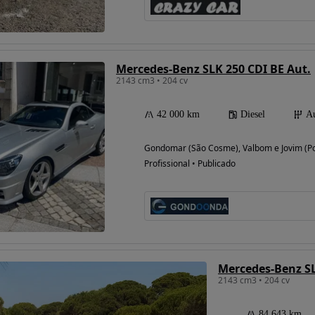
Possibilidade de
Mercedes-Benz SLK 250 CDI BE Aut.
financiamento
2143 cm3 • 204 cv
42 000 km
Diesel
Au
Gondomar (São Cosme), Valbom e Jovim (Po
Profissional • Publicado
Mercedes-Benz SL
2143 cm3 • 204 cv
84 643 km