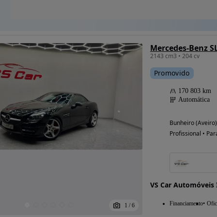
Mercedes-Benz SL
2143 cm3 • 204 cv
Promovido
170 803 km
Automática
Bunheiro (Aveiro)
Profissional • Par
VS Car Automóveis 
Financiamento
Ofic
1
/
6