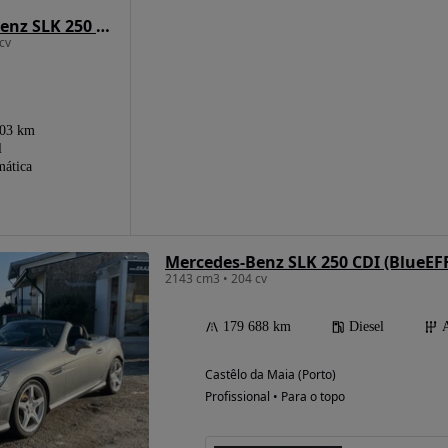
Mercedes-Benz SLK 250 CDI BE Aut. 132g
cv
803 km
l
ática
Mercedes-Benz SLK 250 CDI (BlueE
2143 cm3 • 204 cv
179 688 km
Diesel
Castêlo da Maia (Porto)
Profissional • Para o topo