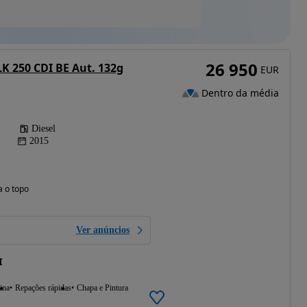
26 950
K 250 CDI BE Aut. 132g
EUR
Dentro da média
Diesel
2015
a o topo
Ver anúncios
I
ina
Repações rápidas
Chapa e Pintura