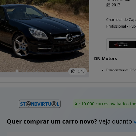
2012
Charneca de Capa
Profissional • Pub
DN Motors
Financiamento
Ofic
1
/
6
~10 000 carros avaliados to
Quer comprar um carro novo?
Veja quanto