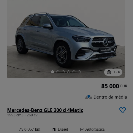
1
/
6
85 000
EUR
Dentro da média
Mercedes-Benz GLE 300 d 4Matic
1993 cm3 • 269 cv
8 057 km
Diesel
Automática