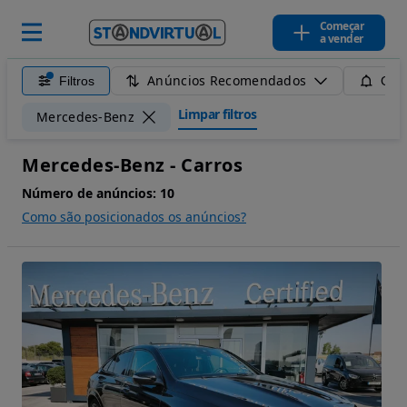
Começar
a vender
Anúncios Recomendados
Filtros
Guar
Limpar filtros
Mercedes-Benz
Mercedes-Benz - Carros
Número de anúncios:
10
Como são posicionados os anúncios?