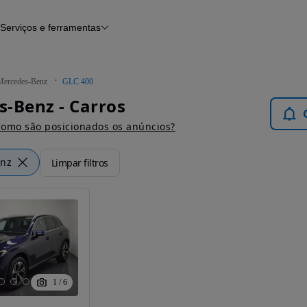
Serviços e ferramentas
Financiamento
Avaliar o meu carro
iamento
Serviço de check-up
Histórico do veículo
Mercedes-Benz
GLC 400
Notícias e artigos
-Benz - Carros
omo são posicionados os anúncios?
enz
Limpar filtros
1
/
6