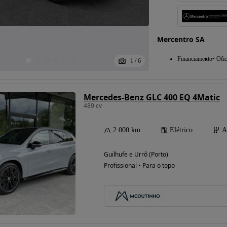
Mercentro SA
Financiamento
Ofic
1
/
6
Mercedes-Benz GLC 400 EQ 4Matic
489 cv
2 000 km
Elétrico
A
Guilhufe e Urrô (Porto)
Profissional • Para o topo