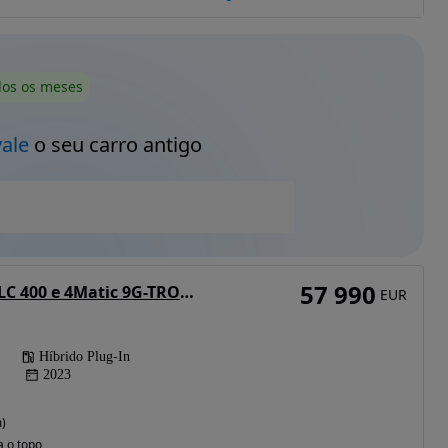
dos os meses
vale
o seu carro antigo
57 990
Mercedes-Benz GLC 400 e 4Matic 9G-TRONIC AMG Line Advanced
EUR
Híbrido Plug-In
2023
)
a o topo