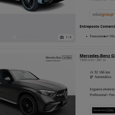
Entreposto Comerci
Financiamento
Ofic
1
/
6
Mercedes-Benz GL
1999 cm3 • 381 cv
92 166 km
Automática
Esgueira (Aveiro)
Profissional • Par