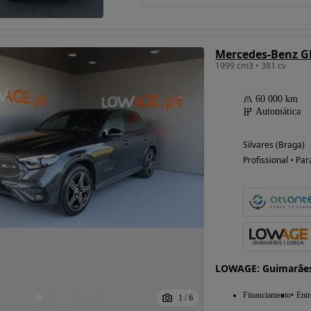
Mercedes-Benz GL
1999 cm3 • 381 cv
60 000 km
Automática
Silvares (Braga)
Profissional • Par
LOWAGE: Guimarães 
Financiamento
Entr
1
/
6