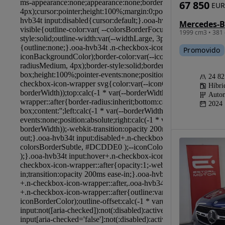
67 850
EUR
1999 cm3 • 381 
Promovido
24 8
Híbri
Autom
2024