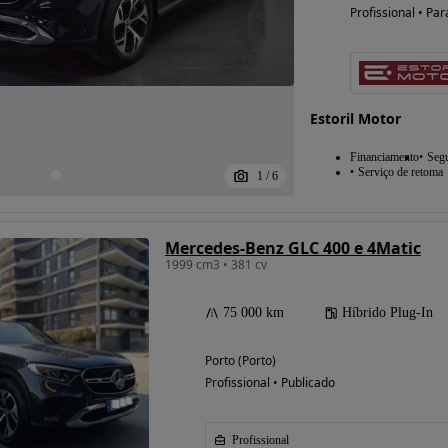
Profissional • Par
Possibilidade de
financiamento
Estoril Motor
Financiamento
Seg
Serviço de retoma
1
/
6
Mercedes-Benz GLC 400 e 4Matic
1999 cm3 • 381 cv
75 000 km
Híbrido Plug-In
Porto (Porto)
Profissional • Publicado
Profissional