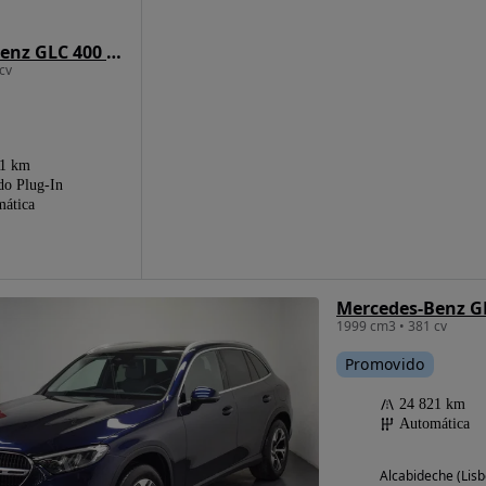
Mercedes-Benz GLC 400 e 4Matic
cv
21 km
do Plug-In
ática
Mercedes-Benz GL
1999 cm3 • 381 cv
Promovido
24 821 km
Automática
Alcabideche (Lisb