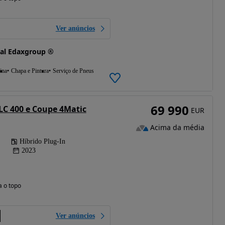
Ver anúncios
al Edaxgroup ®
ina
Chapa e Pintura
Serviço de Pneus
69 990
C 400 e Coupe 4Matic
EUR
Acima da média
Híbrido Plug-In
2023
a o topo
Ver anúncios