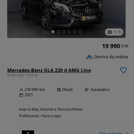
1
/
6
19 990
EUR
Dentro da média
Mercedes-Benz GLA 220 d AMG Line
2143 cm3 • 177 cv
230 000 km
Diesel
Automática
2015
Aver-O-Mar, Amorim e Terroso (Porto)
Profissional • Para o topo
Ver anúncios