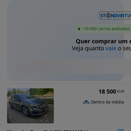
~10 000 carros avaliados
Quer comprar um c
Veja quanto
vale
o seu
18 500
EUR
Dentro da média