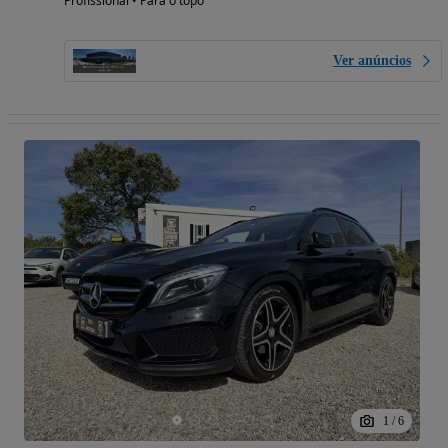
Profissional • Para o topo
Ver anúncios
1
/
6