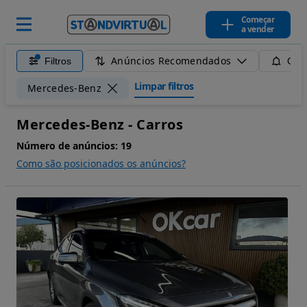
Começar
a vender
Anúncios Recomendados
Filtros
Guar
Limpar filtros
Mercedes-Benz
Mercedes-Benz - Carros
Número de anúncios:
19
Como são posicionados os anúncios?