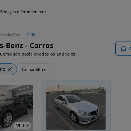
Serviços e ferramentas
Financiamento
Avaliar o meu carro
iamento
Serviço de check-up
Histórico do veículo
Mercedes-Benz
E 250
Notícias e artigos
-Benz - Carros
Como são posicionados os anúncios?
enz
Limpar filtros
1
/
6