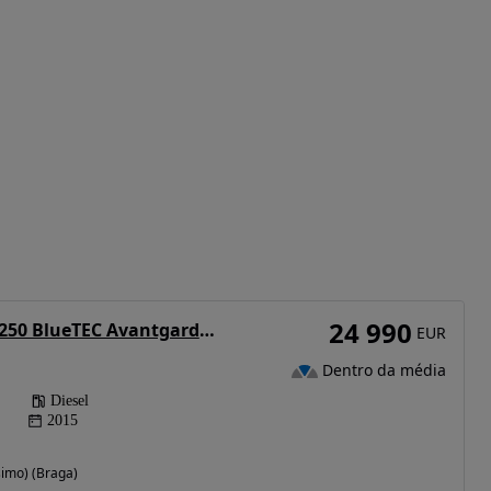
24 990
Mercedes-Benz E 250 BlueTEC Avantgarde Auto
EUR
Dentro da média
Diesel
2015
simo) (Braga)