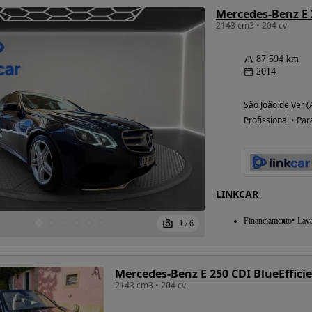
2143 cm3 • 204 cv
87 594 km
2014
São João de Ver (
Profissional • Par
LINKCAR
Financiamento
Lav
1
/
6
Mercedes-Benz E 250 CDI BlueEffici
2143 cm3 • 204 cv