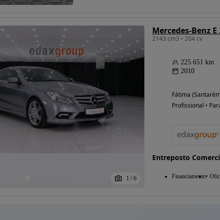
2143 cm3 • 204 cv
225 651 km
2010
Fátima (Santarém
Profissional • Par
Entreposto Comerci
Financiamento
Ofic
1
/
6