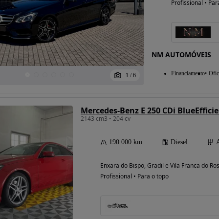
Profissional • Par
Possibilidade de
financiamento
NM AUTOMÓVEIS
Financiamento
Ofic
1
/
6
Mercedes-Benz E 250 CDi BlueEffici
2143 cm3 • 204 cv
190 000 km
Diesel
Enxara do Bispo, Gradil e Vila Franca do Ros
Profissional • Para o topo