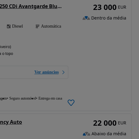
23 000
Mercedes-Benz E 250 CDi Avantgarde BlueEfficiency Auto.
EUR
Dentro da média
Diesel
Automática
Aveiro)
a o topo
Ver anúncios
agem
Seguro automóvel
Entrega em casa
22 000
ency Auto
EUR
Abaixo da média