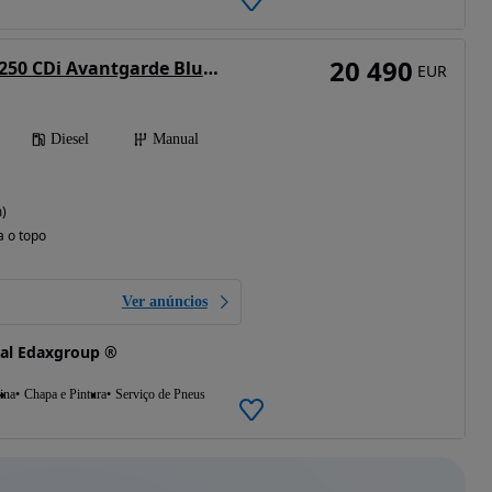
20 490
Mercedes-Benz E 250 CDi Avantgarde BlueEfficiency
EUR
Diesel
Manual
)
a o topo
Ver anúncios
al Edaxgroup ®
ina
Chapa e Pintura
Serviço de Pneus