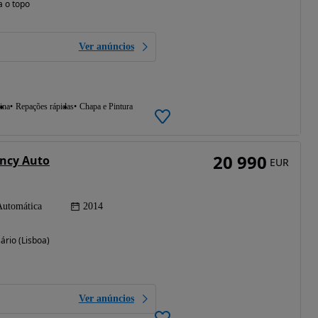
a o topo
Ver anúncios
ina
Repações rápidas
Chapa e Pintura
20 990
ency Auto
EUR
Automática
2014
ário (Lisboa)
Ver anúncios