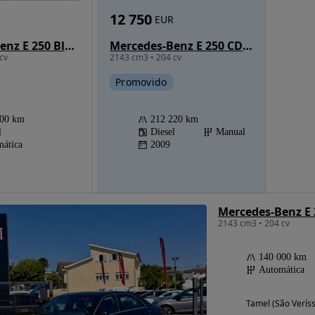
12 750
EUR
Mercedes-Benz E 250 CDi Avantgarde BlueEfficiency
Mercedes-Benz E 250 BlueTEC Avantgarde Auto.
2143 cm3 • 204 cv
cv
Promovido
212 220 km
500 km
Diesel
Manual
l
2009
ática
2143 cm3 • 204 cv
140 000 km
Automática
Tamel (São Verís