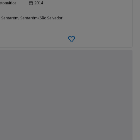
tomática
2014
de Santarém, Santarém (São Salvador) e (Santarém)