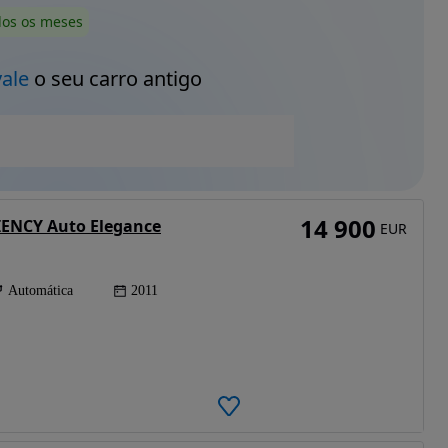
dos os meses
vale
o seu carro antigo
14 900
IENCY Auto Elegance
EUR
Automática
2011