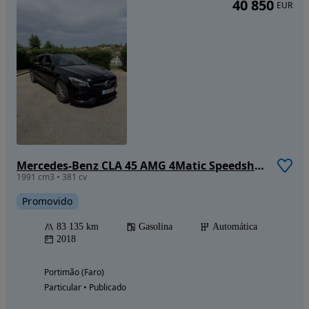
40 850
EUR
Mercedes-Benz CLA 45 AMG 4Matic Speedshift 7G-DCT
1991 cm3 • 381 cv
Promovido
83 135 km
Gasolina
Automática
2018
Portimão (Faro)
Particular • Publicado