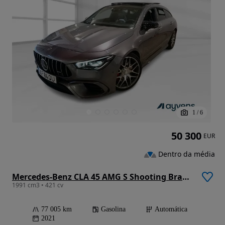
1
/
6
50 300
EUR
Dentro da média
Mercedes-Benz CLA 45 AMG S Shooting Brake 4Matic+
1991 cm3 • 421 cv
77 005 km
Gasolina
Automática
2021