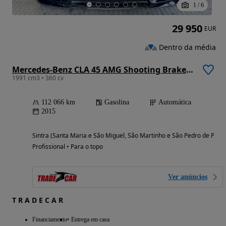
1
/
6
29 950
EUR
Dentro da média
Mercedes-Benz CLA 45 AMG Shooting Brake 4-Matic
1991 cm3 • 360 cv
112 066 km
Gasolina
Automática
2015
Sintra (Santa Maria e São Miguel, São Martinho e São Pedro de Penaf
Profissional • Para o topo
Ver anúncios
T R A D E C A R
Financiamento
Entrega em casa