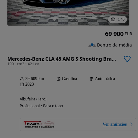
1
/
6
69 900
EUR
Dentro da média
Mercedes-Benz CLA 45 AMG S Shooting Brake 4Matic+
1991 cm3 • 421 cv
39 609 km
Gasolina
Automática
2023
Albufeira (Faro)
Profissional • Para o topo
Ver anúncios