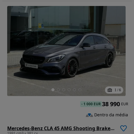
1
/
6
38 990
-
1 000 EUR
EUR
Dentro da média
Mercedes-Benz CLA 45 AMG Shooting Brake 4-Matic
1991 cm3 • 381 cv