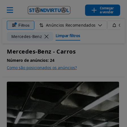
Começar
a vender
Anúncios Recomendados
Filtros
Guar
Limpar filtros
Mercedes-Benz
Mercedes-Benz - Carros
Número de anúncios:
24
Como são posicionados os anúncios?