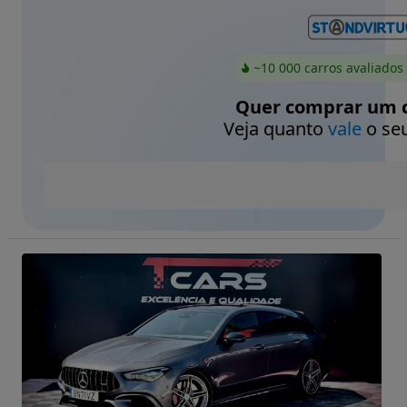
~10 000 carros avaliados
Quer comprar um c
Veja quanto
vale
o seu