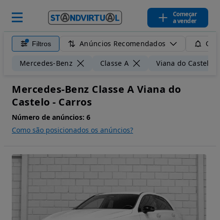
Começar
a vender
Anúncios Recomendados
Filtros
Guar
Mercedes-Benz
Classe A
Viana do Castelo
Mercedes-Benz Classe A Viana do
Castelo - Carros
Número de anúncios:
6
Como são posicionados os anúncios?