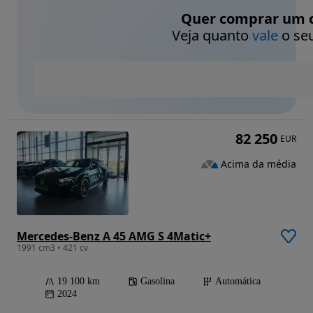
Quer comprar um c
Veja quanto
vale
o seu
82 250
EUR
Acima da média
Mercedes-Benz A 45 AMG S 4Matic+
1991 cm3 • 421 cv
19 100 km
Gasolina
Automática
2024