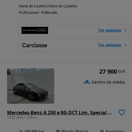
Viana do Castelo (Viana do Castelo)
Profissional • Publicado
Ver anúncios
Ver anúncios
27 900
EUR
Dentro da média
Mercedes-Benz A 250 e 8G-DCT Lim. Special Edition
1332 cm3 • 218 cv
109 900 km
Híbrido Plug-In
Automática