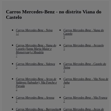
Carros Mercedes-Benz - no distrito Viana do
Castelo
Carros Mercedes-Benz - Neiva
Carros Mercedes-Benz - Viana do
12
Castelo
9
Carros Mercedes-Benz - Viana do
Carros Mercedes-Benz - Arcozelo
Castelo (Santa Maria Maior e
5
Monserrate) e Meadela
7
Carros Mercedes-Benz - Valença
Carros Mercedes-Benz - Castelo do
5
Neiva
3
Carros Mercedes-Benz - Arcos de
Carros Mercedes-Benz - Vila Nova de
Valdevez (Salvador), Vila Fonche e
Anha
Parada
2
2
Carros Mercedes-Benz - Areosa
Carros Mercedes-Benz - Vila Franca
2
2
Carros Mercedes-Benz - Barroselas e
Carros Mercedes-Benz - Arcos de