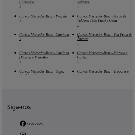
Carvoeiro
Valdevez
2
1
Carros Mercedes-Benz - Prozelo
Carros Mercedes-Benz - Arcos de
1
Valdevez (São Paio) e Giela
1
Carros Mercedes-Benz - Caminha
Carros Mercedes-Benz - Vila Praia de
1
Âncora
1
Carros Mercedes-Benz - Caminha
Carros Mercedes-Benz - Mazedo e
(Matriz) e Vilarelho
Cortes
1
1
Carros Mercedes-Benz - Sago,
Carros Mercedes-Benz - Troporiz e
Lordelo e Parada
Lapela
1
1
Siga-nos
Facebook