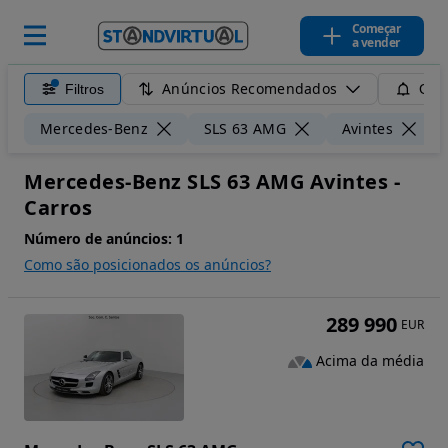
Começar
a vender
Anúncios Recomendados
Filtros
Guar
Mercedes-Benz
SLS 63 AMG
Avintes
Mercedes-Benz SLS 63 AMG Avintes -
Carros
Número de anúncios:
1
Como são posicionados os anúncios?
289 990
EUR
Acima da média