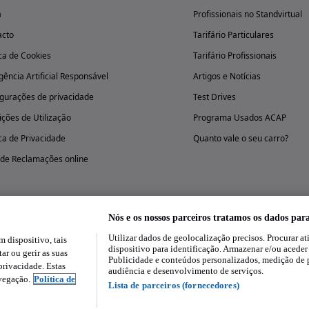
a
Profissionais no Standvirtual
acto
Tarifário Particulares
ica de Cookies
Tarifário Profissionais
igência Artificial Responsável
Artigos e Notícias
gurações de privacidade
Test Drives
ções de Utilização
Programa Usados ACAP
ica de Privacidade
Quanto vale o seu carro?
 de Reclamações online
Nós e os nossos parceiros tratamos os dados par
Utilizar dados de geolocalização precisos. Procurar at
dispositivo, tais
Experimenta a aplicação
dispositivo para identificação. Armazenar e/ou aceder
ar ou gerir as suas
Publicidade e conteúdos personalizados, medição de 
rivacidade. Estas
audiência e desenvolvimento de serviços.
avegação.
Política de
Lista de parceiros (fornecedores)