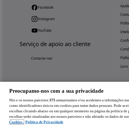
Ajud
Facebook
Cont
Instagram
Polít
YouTube
Intel
Confi
Serviço de apoio ao cliente
Condi
Polít
Contacte-nos
Livro
Preocupamo-nos com a sua privacidade
Nós e os nossos parceiros
375
armazenamos e/ou acedemos a informações num 
como identificadores únicos em cookies para tratar dados pessoais. Pode aceit
escolhas clicando abaixo ou em qualquer momento na página da política de p
escolhas serão sinalizadas aos nossos parceiros e não afetarão os dados de n
Cookies,
Política de Privacidade