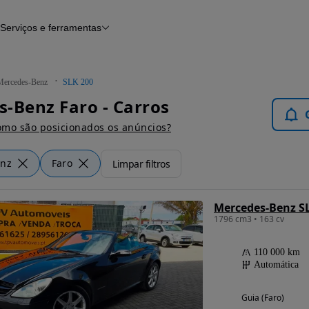
Serviços e ferramentas
Financiamento
Avaliar o meu carro
iamento
Serviço de check-up
Histórico do veículo
Mercedes-Benz
SLK 200
Notícias e artigos
-Benz Faro - Carros
mo são posicionados os anúncios?
enz
Faro
Limpar filtros
Mercedes-Benz SL
1796 cm3 • 163 cv
110 000 km
Automática
Guia (Faro)