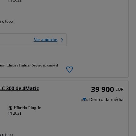
2022
a o topo
Ver anúncios
ina
Chapa e Pintura
Seguro automóvel
39 900
C 300 de 4Matic
EUR
Dentro da média
Híbrido Plug-In
2021
a o topo