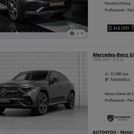
Penafiel (Porto)
Profissional • Par
1
/
6
1999 cm3 • 313 cv
33 000 km
Automática
Neiva (Viana do C
Profissional • Par
AUTO4YOU - Motor