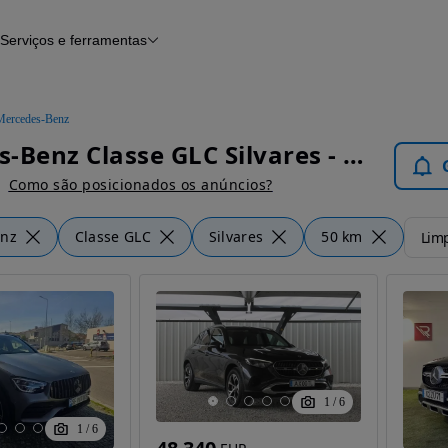
Serviços e ferramentas
Financiamento
Avaliar o meu carro
iamento
Serviço de check-up
Histórico do veículo
Mercedes-Benz
Notícias e artigos
Mercedes-Benz Classe GLC Silvares - Carros
Como são posicionados os anúncios?
enz
Classe GLC
Silvares
50 km
Limp
1
/
6
1
/
6