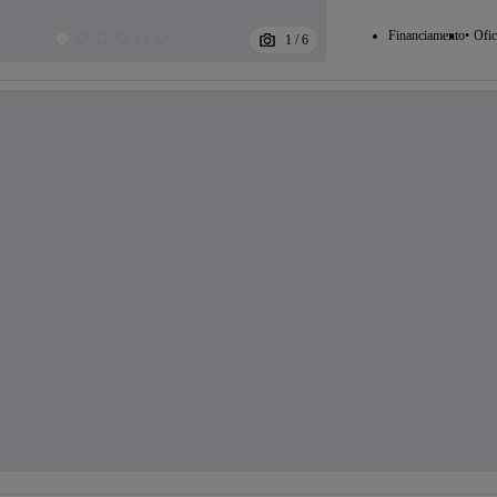
Financiamento
Ofic
1
/
6