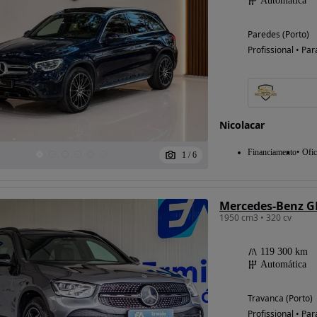
Automática
Paredes (Porto)
Profissional • Par
Possibilidade de
financiamento
Nicolacar
Financiamento
Ofic
1
/
6
Mercedes-Benz GL
1950 cm3 • 320 cv
119 300 km
Automática
Travanca (Porto)
Profissional • Par