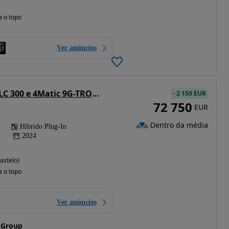
a o topo
Ver anúncios
Mercedes-Benz GLC 300 e 4Matic 9G-TRONIC Edition AMG Line
-
2 150 EUR
72 750
EUR
Dentro da média
Híbrido Plug-In
2024
astelo)
a o topo
Ver anúncios
 Group