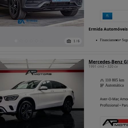
Ermida Automóveis
Financiamento
Seg
1
/
6
Mercedes-Benz GL
1991 cm3 • 320 cv
110 805 km
Automática
Aver-O-Mar, Amor
Profissional • Par