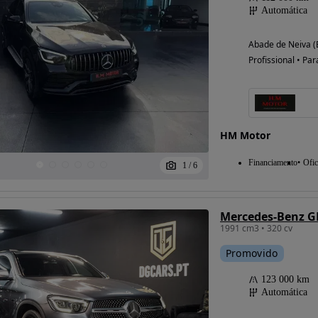
Automática
Abade de Neiva (
Profissional • Par
HM Motor
Financiamento
Ofic
1
/
6
Mercedes-Benz GL
1991 cm3 • 320 cv
Promovido
123 000 km
Automática