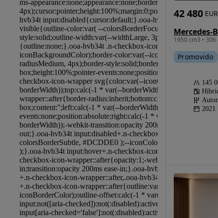
42 480
EUR
1950 cm3 • 306 
Promovido
145 
Híbri
Autom
2021