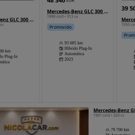
48 340
EUR
39 5
Mercedes-Benz GLC 300 e 4Matic
1999 cm3 • 313 cv
Mercedes-Benz GLC 300 de 4Matic 9G-TRONIC AMG Line Plus
cv
1950 cm
Promovido
Prom
93 685 km
Híbrido Plug-In
000 km
Automática
do Plug-In
2023
ática
Mercedes-Benz GL
1991 cm3 • 320 cv
79 700 km