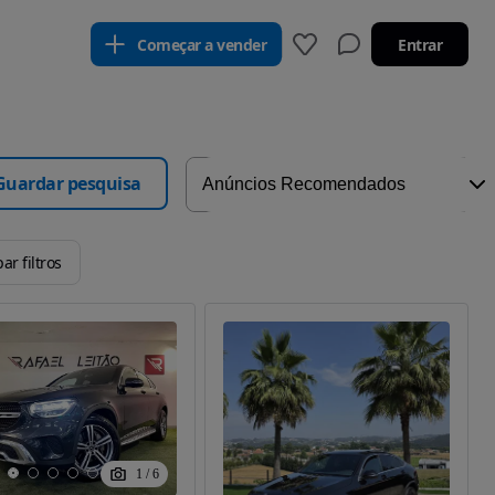
Começar a vender
Entrar
Guardar pesquisa
ar filtros
1
/
6