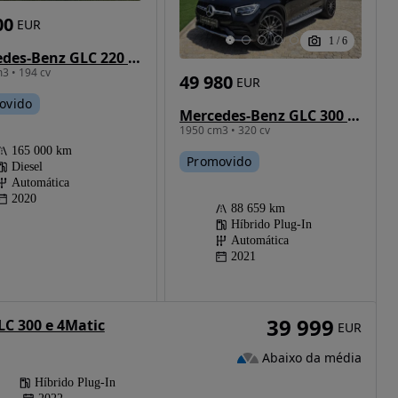
00
EUR
1
/
6
Mercedes-Benz GLC 220 d Coupé 4Matic Edition
3 • 194 cv
49 980
EUR
ovido
Mercedes-Benz GLC 300 de Coupé 4Matic
1950 cm3 • 320 cv
165 000 km
Promovido
Diesel
Automática
2020
88 659 km
Híbrido Plug-In
Automática
2021
39 999
C 300 e 4Matic
EUR
Abaixo da média
Híbrido Plug-In