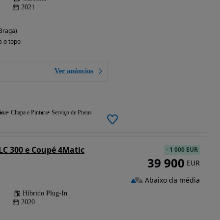
2021
Braga)
a o topo
Ver anúncios
ina
Chapa e Pintura
Serviço de Pneus
C 300 e Coupé 4Matic
-
1 000 EUR
39 900
EUR
Abaixo da média
Híbrido Plug-In
2020