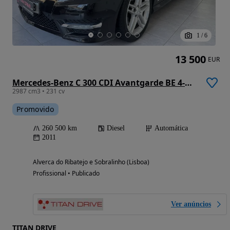
1
/
6
13 500
EUR
Mercedes-Benz C 300 CDI Avantgarde BE 4-Matic
2987 cm3 • 231 cv
Promovido
260 500 km
Diesel
Automática
2011
Alverca do Ribatejo e Sobralinho (Lisboa)
Profissional • Publicado
Ver anúncios
TITAN DRIVE