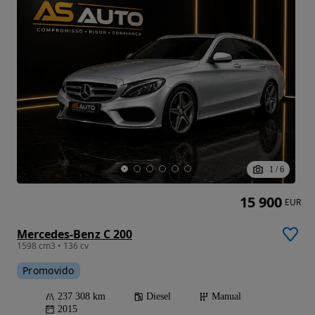
1
/
6
15 900
EUR
Mercedes-Benz C 200
1598 cm3 • 136 cv
Promovido
237 308 km
Diesel
Manual
2015