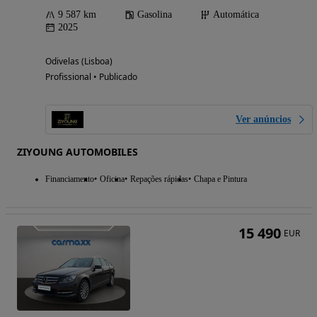
9 587 km
Gasolina
Automática
2025
Odivelas (Lisboa)
Profissional • Publicado
Ver anúncios
ZIYOUNG AUTOMOBILES
Financiamento
Oficina
Repações rápidas
Chapa e Pintura
15 490
EUR