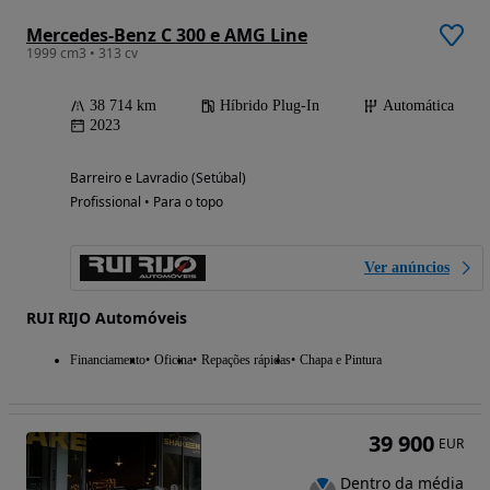
Mercedes-Benz C 300 e AMG Line
1999 cm3 • 313 cv
38 714 km
Híbrido Plug-In
Automática
2023
Barreiro e Lavradio (Setúbal)
Profissional • Para o topo
Ver anúncios
RUI RIJO Automóveis
Financiamento
Oficina
Repações rápidas
Chapa e Pintura
39 900
EUR
Dentro da média