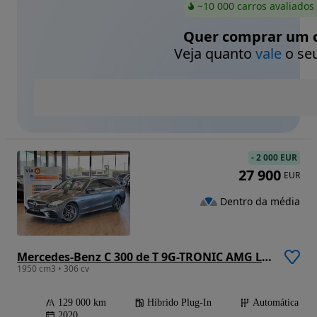
~10 000 carros avaliados
Quer comprar um c
Veja quanto
vale
o seu
-
2 000 EUR
27 900
EUR
Dentro da média
Mercedes-Benz C 300 de T 9G-TRONIC AMG Line
1950 cm3 • 306 cv
129 000 km
Híbrido Plug-In
Automática
2020