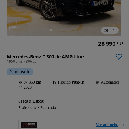
1
/
6
28 990
EUR
Mercedes-Benz C 300 de AMG Line
1950 cm3 • 306 cv
Promovido
97 350 km
Híbrido Plug-In
Automática
2020
Cascais (Lisboa)
Profissional • Publicado
Ver anúncios