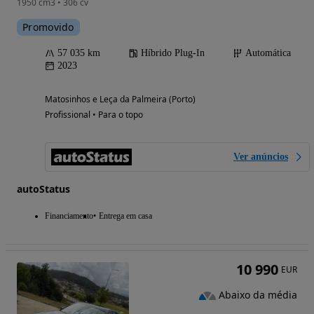
1950 cm3 • 306 cv
Promovido
57 035 km
Híbrido Plug-In
Automática
2023
Matosinhos e Leça da Palmeira (Porto)
Profissional • Para o topo
Ver anúncios
autoStatus
Financiamento
Entrega em casa
10 990
EUR
Abaixo da média