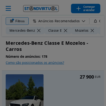
Começar
a vender
Anúncios Recomendados
Filtros
Guar
Mercedes-Benz
Classe E
Mozelos
50
Mercedes-Benz Classe E Mozelos -
Carros
Número de anúncios:
178
Como são posicionados os anúncios?
27 900
EUR