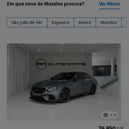
Em que zona de Mozelos procura?
Ver filtros
São João de Ver
Esgueira
Aveiro
Mozelos
S
1
/
6
76 950
EUR