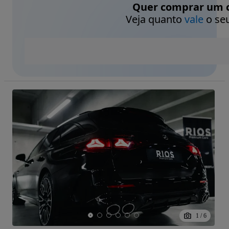
Quer comprar um c
Veja quanto
vale
o seu
1
/
6