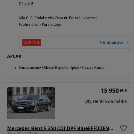
2019
Vila Chã, Codal e Vila Cova de Perrinho (Aveiro)
Profissional • Para o topo
Ver anúncios
APCAR
Financiamento
Oficina
Repações rápidas
Chapa e Pintura
15 950
EUR
Dentro da média
Mercedes-Benz E 350 CDI DPF BlueEFFICIENCY 7G-TRONIC Avantgarde
2987 cm3 • 231 cv