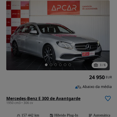
1
/
6
24 950
EUR
Abaixo da média
Mercedes-Benz E 300 de Avantgarde
1950 cm3 • 306 cv
157 442 km
Híbrido Plug-In
Automática