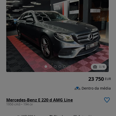
1
/
6
23 750
EUR
Dentro da média
Mercedes-Benz E 220 d AMG Line
1950 cm3 • 194 cv