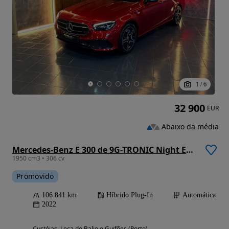
1
/
6
32 900
EUR
Abaixo da média
Mercedes-Benz E 300 de 9G-TRONIC Night Edition
1950 cm3 • 306 cv
Promovido
106 841 km
Híbrido Plug-In
Automática
2022
Custóias, Leça do Balio e Guifões (Porto)