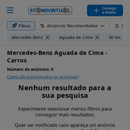
Começar
a vender
Anúncios Recomendados
Filtros
Guar
Mercedes-Benz
Aguada de Cima
50 km
Mercedes-Benz Aguada de Cima -
Carros
Número de anúncios:
0
Como são posicionados os anúncios?
Nenhum resultado para a
sua pesquisa
Experimente selecionar menos filtros para
conseguir mais resultados.
Quer ser notificado caso apareça um anúncio