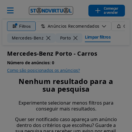
Começar
a vender
Anúncios Recomendados
Filtros
Guar
Limpar filtros
Mercedes-Benz
Porto
Mercedes-Benz Porto - Carros
Número de anúncios:
0
Como são posicionados os anúncios?
Nenhum resultado para a
sua pesquisa
Experimente selecionar menos filtros para
conseguir mais resultados.
Quer ser notificado caso apareça um anúncio
dentro dos critérios que escolheu? Guarde a
sua pequisa para receber um aviso por email.