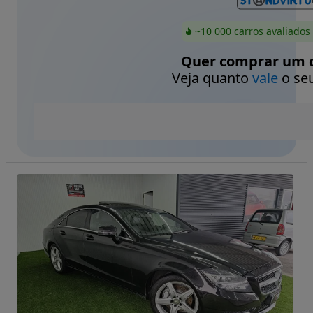
~10 000 carros avaliados
Quer comprar um c
Veja quanto
vale
o seu