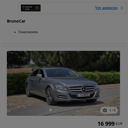
Ver anúncios
BrunoCar
Financiamento
1
/
6
16 999
EUR