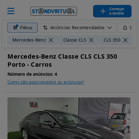
Começar
a vender
Anúncios Recomendados
Filtros
Guar
Mercedes-Benz
Classe CLS
CLS 350
Mercedes-Benz Classe CLS CLS 350
Porto - Carros
Número de anúncios:
4
Como são posicionados os anúncios?