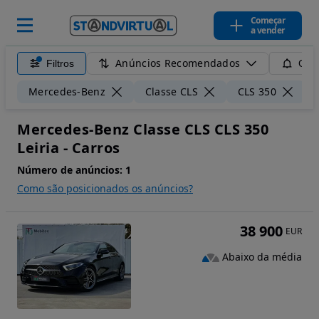
Começar
a vender
Anúncios Recomendados
Filtros
Guar
Mercedes-Benz
Classe CLS
CLS 350
Mercedes-Benz Classe CLS CLS 350
Leiria - Carros
Número de anúncios:
1
Como são posicionados os anúncios?
38 900
EUR
Abaixo da média