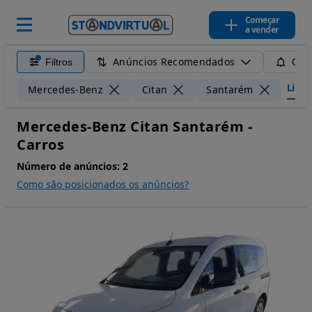
Começar
a vender
Anúncios Recomendados
Filtros
Guar
Limpa
Mercedes-Benz
Citan
Santarém
Mercedes-Benz Citan Santarém -
Carros
Número de anúncios:
2
Como são posicionados os anúncios?