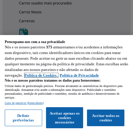
Carros usados mais procurados
Carros Novos
Carreiras
Preocupamo-nos com a sua privacidade
Nós e os nossos parceiros
375
armazenamos e/ou acedemos a informações
num dispositivo, tais como identificadores únicos em cookies para tratar
dados pessoais. Pode aceitar ou gerir as suas escolhas clicando abaixo ou em
qualquer momento na página da política de privacidade. Estas escolhas serão
sinalizadas aos nossos parceiros e não afetarão os dados de
navegação.
Política de Cookies,
Política de Privacidade
Nós e os nossos parceiros tratamos os dados para fornecermos:
Experimenta a aplicação
Utilizar dados de geolocalização precisos. Procurar ativamente as características do dispositivo para
identificação. Armazenar e/ou aceder a informações num dispositivo. Publicidade e conteúdos
personalizados, medição de publicidade e conteúdos, estudos de audiência e desenvolvimento de
serviços.
Lista de parceiros (fornecedores)
Aceitar apenas os
Definir
Aceitar todos os
cookies
preferências
cookies
necessários