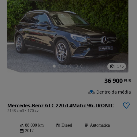
1
/
6
36 900
EUR
Dentro da média
Mercedes-Benz GLC 220 d 4Matic 9G-TRONIC
2143 cm3 • 170 cv
88 000 km
Diesel
Automática
2017