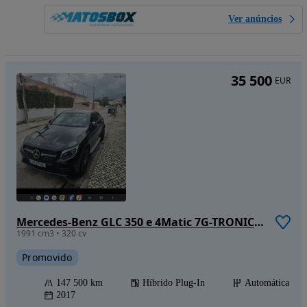
Ver anúncios
35 500
EUR
Mercedes-Benz GLC 350 e 4Matic 7G-TRONIC AMG Line
1991 cm3 • 320 cv
Promovido
147 500 km
Híbrido Plug-In
Automática
2017