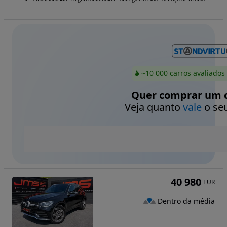
~10 000 carros avaliados
Quer comprar um c
Veja quanto
vale
o seu
40 980
EUR
Dentro da média