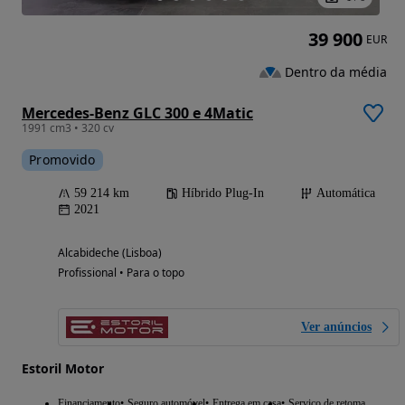
39 900
EUR
Dentro da média
Mercedes-Benz GLC 300 e 4Matic
1991 cm3 • 320 cv
Promovido
59 214 km
Híbrido Plug-In
Automática
2021
Alcabideche (Lisboa)
Profissional • Para o topo
Ver anúncios
Estoril Motor
Financiamento
Seguro automóvel
Entrega em casa
Serviço de retoma