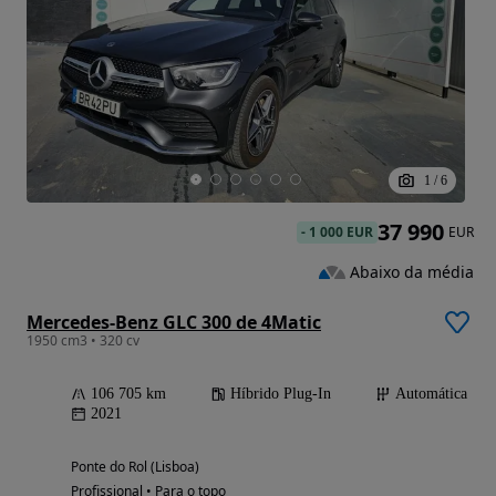
1
/
6
37 990
-
1 000 EUR
EUR
Abaixo da média
Mercedes-Benz GLC 300 de 4Matic
1950 cm3 • 320 cv
106 705 km
Híbrido Plug-In
Automática
2021
Ponte do Rol (Lisboa)
Profissional • Para o topo