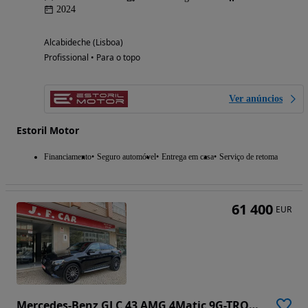
2024
Alcabideche (Lisboa)
Profissional • Para o topo
Ver anúncios
Estoril Motor
Financiamento
Seguro automóvel
Entrega em casa
Serviço de retoma
61 400
EUR
Mercedes-Benz GLC 43 AMG 4Matic 9G-TRONIC