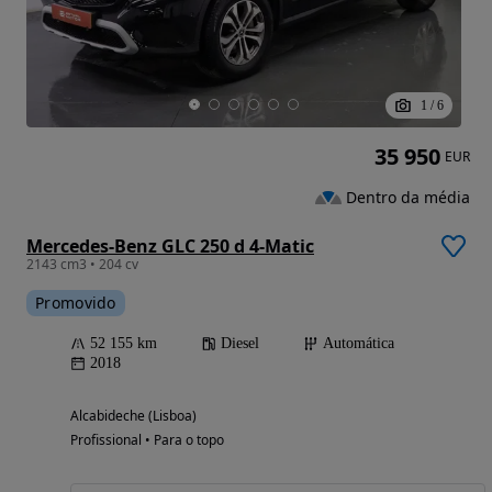
1
/
6
35 950
EUR
Dentro da média
Mercedes-Benz GLC 250 d 4-Matic
2143 cm3 • 204 cv
Promovido
52 155 km
Diesel
Automática
2018
Alcabideche (Lisboa)
Profissional • Para o topo