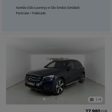
Azeitão (São Lourenço e São Simão) (Setúbal)
Particular • Publicado
1
/
6
27 980
EUR