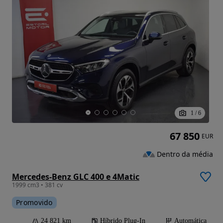
1
/
6
67 850
EUR
Dentro da média
Mercedes-Benz GLC 400 e 4Matic
1999 cm3 • 381 cv
Promovido
24 821 km
Híbrido Plug-In
Automática