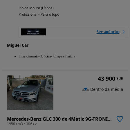
Rio de Mouro (Lisboa)
Profissional • Para o topo
Ver anúncios
Miguel Car
Financiamento
Oficina
Chapa e Pintura
43 900
EUR
Dentro da média
Mercedes-Benz GLC 300 de 4Matic 9G-TRONIC AMG Line
1950 cm3 • 306 cv