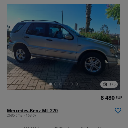
1
/
6
8 480
EUR
Mercedes-Benz ML 270
2685 cm3 • 163 cv