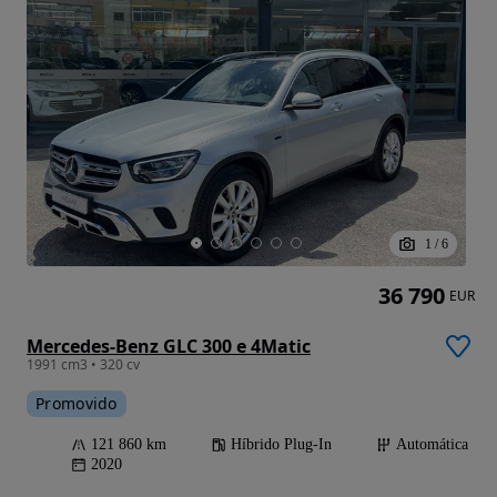
1
/
6
36 790
EUR
Mercedes-Benz GLC 300 e 4Matic
1991 cm3 • 320 cv
Promovido
121 860 km
Híbrido Plug-In
Automática
2020