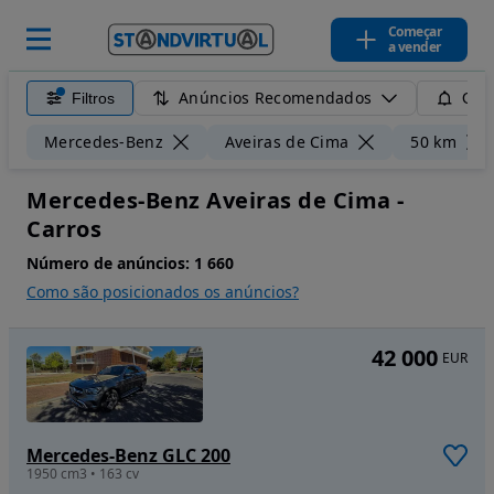
Começar
a vender
Anúncios Recomendados
Filtros
Guar
Mercedes-Benz
Aveiras de Cima
50 km
Mercedes-Benz Aveiras de Cima -
Carros
Número de anúncios:
1 660
Como são posicionados os anúncios?
42 000
EUR
Mercedes-Benz GLC 200
1950 cm3 • 163 cv