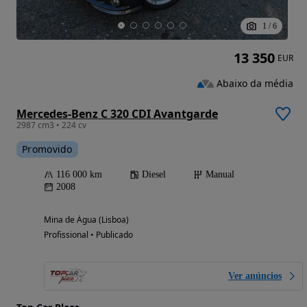
1
/
6
13 350
EUR
Abaixo da média
Mercedes-Benz C 320 CDI Avantgarde
2987 cm3 • 224 cv
Promovido
116 000 km
Diesel
Manual
2008
Mina de Água (Lisboa)
Profissional • Publicado
Ver anúncios