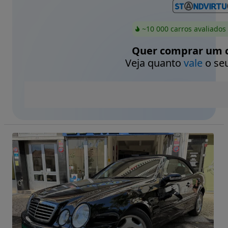
~10 000 carros avaliados
Quer comprar um c
Veja quanto
vale
o seu