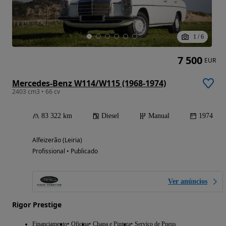
1
/
6
7 500
EUR
Mercedes-Benz W114/W115 (1968-1974)
2403 cm3 • 66 cv
83 322 km
Diesel
Manual
1974
Alfeizerão (Leiria)
Profissional • Publicado
Ver anúncios
Rigor Prestige
Financiamento
Oficina
Chapa e Pintura
Serviço de Pneus