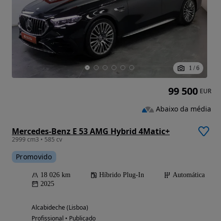
1
/
6
99 500
EUR
Abaixo da média
Mercedes-Benz E 53 AMG Hybrid 4Matic+
2999 cm3 • 585 cv
Promovido
18 026 km
Híbrido Plug-In
Automática
2025
Alcabideche (Lisboa)
Profissional • Publicado