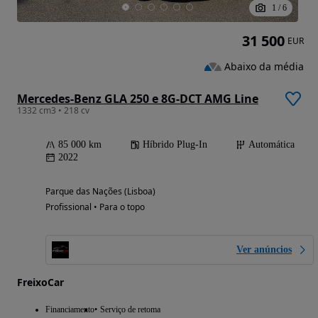
1
/
6
31 500
EUR
Abaixo da média
Mercedes-Benz GLA 250 e 8G-DCT AMG Line
1332 cm3 • 218 cv
85 000 km
Híbrido Plug-In
Automática
2022
Parque das Nações (Lisboa)
Profissional • Para o topo
Ver anúncios
FreixoCar
Financiamento
Serviço de retoma