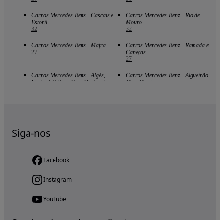
Carros Mercedes-Benz - Cascais e
Carros Mercedes-Benz - Rio de
Estoril
Mouro
32
32
Carros Mercedes-Benz - Mafra
Carros Mercedes-Benz - Ramada e
27
Caneças
27
Carros Mercedes-Benz - Algés,
Carros Mercedes-Benz - Algueirão-
Linda-A-Velha e Cruz Quebrada-
Mem Martins
Dafundo
23
23
Siga-nos
Facebook
Instagram
YouTube