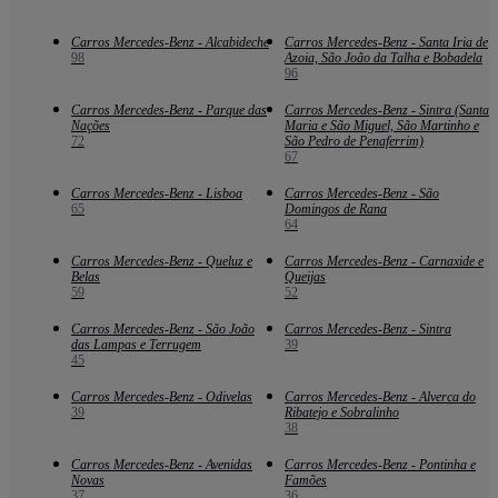
Carros Mercedes-Benz - Alcabideche
Carros Mercedes-Benz - Santa Iria de
98
Azoia, São João da Talha e Bobadela
96
Carros Mercedes-Benz - Parque das
Carros Mercedes-Benz - Sintra (Santa
Nações
Maria e São Miguel, São Martinho e
72
São Pedro de Penaferrim)
67
Carros Mercedes-Benz - Lisboa
Carros Mercedes-Benz - São
65
Domingos de Rana
64
Carros Mercedes-Benz - Queluz e
Carros Mercedes-Benz - Carnaxide e
Belas
Queijas
59
52
Carros Mercedes-Benz - São João
Carros Mercedes-Benz - Sintra
das Lampas e Terrugem
39
45
Carros Mercedes-Benz - Odivelas
Carros Mercedes-Benz - Alverca do
39
Ribatejo e Sobralinho
38
Carros Mercedes-Benz - Avenidas
Carros Mercedes-Benz - Pontinha e
Novas
Famões
37
36