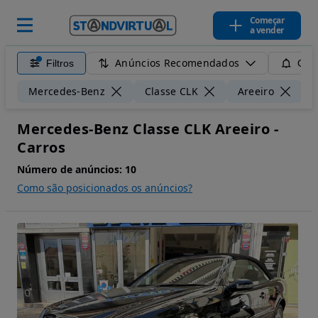
Começar
a vender
Anúncios Recomendados
Filtros
Guar
Mercedes-Benz
Classe CLK
Areeiro
Mercedes-Benz Classe CLK Areeiro -
Carros
Número de anúncios:
10
Como são posicionados os anúncios?