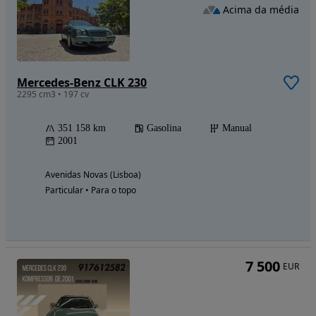
Acima da média
Mercedes-Benz CLK 230
2295 cm3 • 197 cv
351 158 km
Gasolina
Manual
2001
Avenidas Novas (Lisboa)
Particular • Para o topo
7 500
EUR