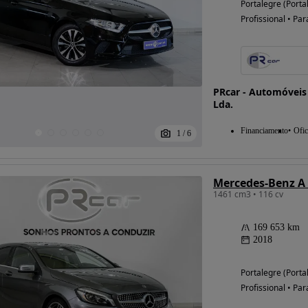
Portalegre (Porta
Profissional • Par
Possibilidade de
financiamento
PRcar - Automóveis
Lda.
Financiamento
Ofic
1
/
6
Mercedes-Benz A 
1461 cm3 • 116 cv
169 653 km
2018
Portalegre (Porta
Profissional • Par