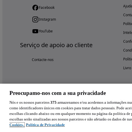
Ajud
Facebook
Cont
Instagram
Polít
YouTube
Intel
Confi
Serviço de apoio ao cliente
Condi
Polít
Contacte-nos
Livro
Preocupamo-nos com a sua privacidade
Nós e os nossos parceiros
375
armazenamos e/ou acedemos a informações num 
como identificadores únicos em cookies para tratar dados pessoais. Pode aceit
escolhas clicando abaixo ou em qualquer momento na página da política de p
escolhas serão sinalizadas aos nossos parceiros e não afetarão os dados de n
Cookies,
Política de Privacidade