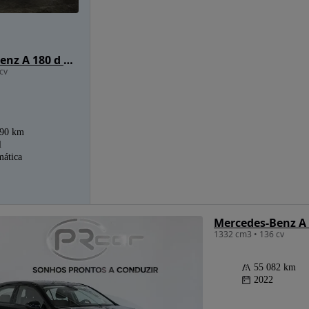
Mercedes-Benz A 180 d 7G-DCT Style
cv
390 km
l
ática
Mercedes-Benz A
1332 cm3 • 136 cv
55 082 km
2022