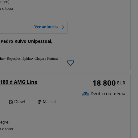
legre)
a o topo
Ver anúncios
 Pedro Ruivo Unipessoal,
ina
Repações rápidas
Chapa e Pintura
18 800
180 d AMG Line
EUR
Dentro da média
Diesel
Manual
legre)
a o topo