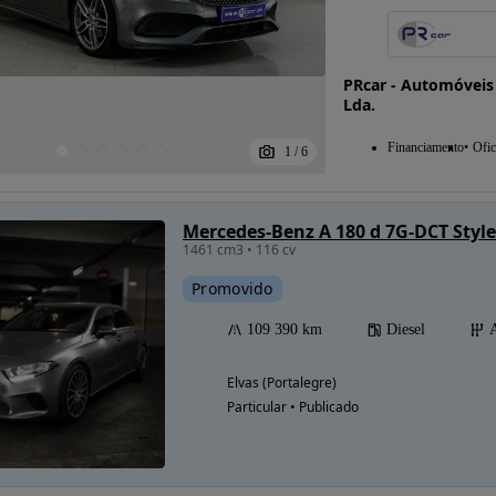
PRcar - Automóveis
Lda.
Financiamento
Ofic
1
/
6
Mercedes-Benz A 180 d 7G-DCT Style
1461 cm3 • 116 cv
Promovido
109 390 km
Diesel
Elvas (Portalegre)
Particular • Publicado