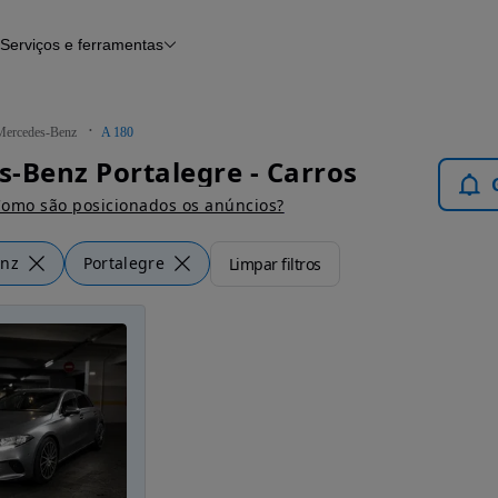
Serviços e ferramentas
Financiamento
Avaliar o meu carro
iamento
Serviço de check-up
Histórico do veículo
Mercedes-Benz
A 180
Notícias e artigos
-Benz Portalegre - Carros
omo são posicionados os anúncios?
enz
Portalegre
Limpar filtros