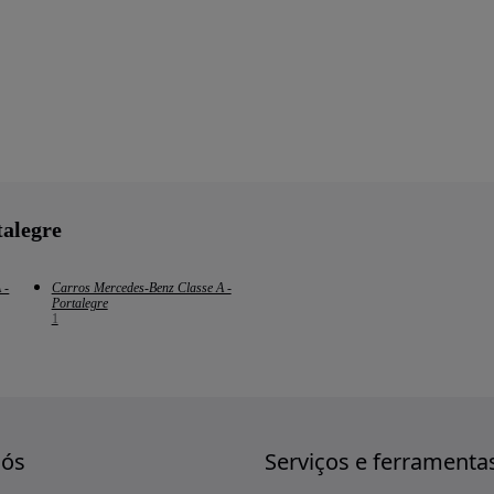
talegre
 -
Carros Mercedes-Benz Classe A -
Portalegre
1
nós
Serviços e ferramenta