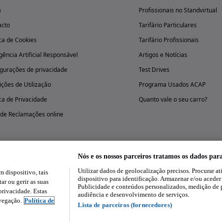
a
Profissionais no Standvirtual
acto
Tarifário Particulares
ica de Cookies
Tarifário Profissionais
igência Artificial Responsável
Artigos e Notícias
gurações de privacidade
Test Drives
ções de Utilização
Programa Usados ACAP
ica de Privacidade
Quanto vale o seu carro?
 de Reclamações online
Nós e os nossos parceiros tratamos os dados par
Utilizar dados de geolocalização precisos. Procurar at
dispositivo, tais
Experimenta a aplicação
dispositivo para identificação. Armazenar e/ou aceder
ar ou gerir as suas
Publicidade e conteúdos personalizados, medição de 
rivacidade. Estas
audiência e desenvolvimento de serviços.
avegação.
Política de
Lista de parceiros (fornecedores)