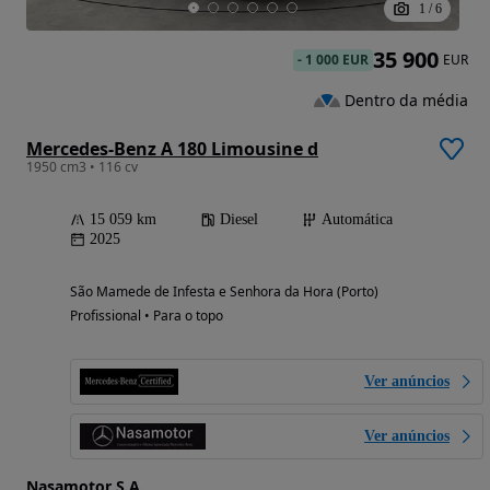
1
/
6
35 900
-
1 000 EUR
EUR
Dentro da média
Mercedes-Benz A 180 Limousine d
1950 cm3 • 116 cv
15 059 km
Diesel
Automática
2025
São Mamede de Infesta e Senhora da Hora (Porto)
Profissional • Para o topo
Ver anúncios
Ver anúncios
Nasamotor S.A.