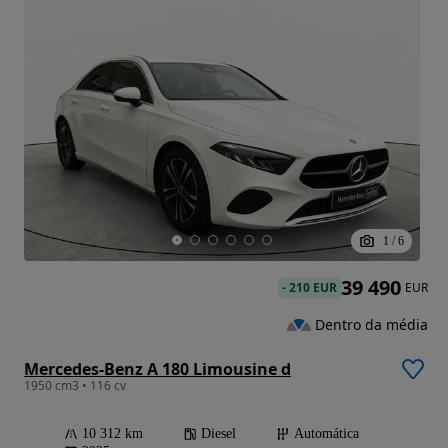
1
/
6
39 490
-
210 EUR
EUR
Dentro da média
Mercedes-Benz A 180 Limousine d
1950 cm3 • 116 cv
10 312 km
Diesel
Automática