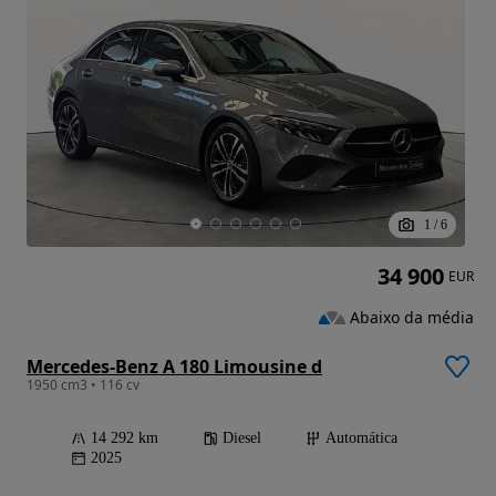
1
/
6
34 900
EUR
Abaixo da média
Mercedes-Benz A 180 Limousine d
1950 cm3 • 116 cv
14 292 km
Diesel
Automática
2025