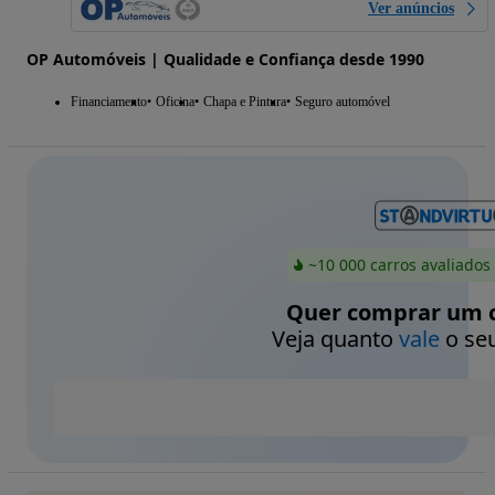
Ver anúncios
OP Automóveis | Qualidade e Confiança desde 1990
Financiamento
Oficina
Chapa e Pintura
Seguro automóvel
~10 000 carros avaliados
Quer comprar um c
Veja quanto
vale
o seu