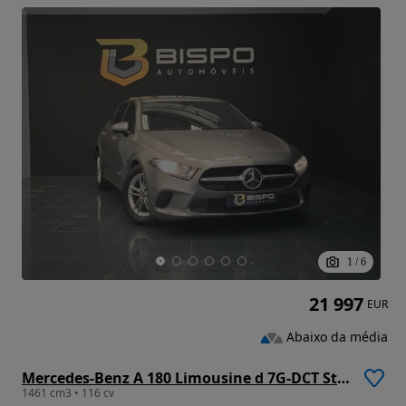
1
/
6
21 997
EUR
Abaixo da média
Mercedes-Benz A 180 Limousine d 7G-DCT Style
1461 cm3 • 116 cv