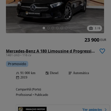
1
/
6
23 900
EUR
Mercedes-Benz A 180 Limousine d Progressive Aut.
1461 cm3 • 116 cv
Promovido
91 000 km
Diesel
Automática
2019
Campanhã (Porto)
Profissional • Publicado
Ver anúncios