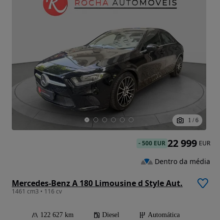
1
/
6
22 999
-
500 EUR
EUR
Dentro da média
Mercedes-Benz A 180 Limousine d Style Aut.
1461 cm3 • 116 cv
122 627 km
Diesel
Automática