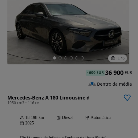
1
/
6
36 900
-
600 EUR
EUR
Dentro da média
Mercedes-Benz A 180 Limousine d
1950 cm3 • 116 cv
18 198 km
Diesel
Automática
2025
São Mamede de Infesta e Senhora da Hora (Porto)