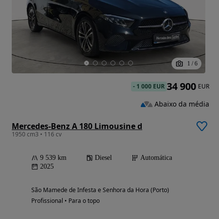
1
/
6
34 900
-
1 000 EUR
EUR
Abaixo da média
Mercedes-Benz A 180 Limousine d
1950 cm3 • 116 cv
9 539 km
Diesel
Automática
2025
São Mamede de Infesta e Senhora da Hora (Porto)
Profissional • Para o topo