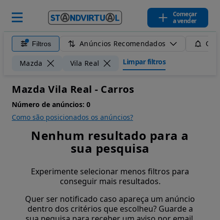
Começar
a vender
Anúncios Recomendados
Filtros
Guar
Limpar filtros
Mazda
Vila Real
Mazda Vila Real - Carros
Número de anúncios:
0
Como são posicionados os anúncios?
Nenhum resultado para a
sua pesquisa
Experimente selecionar menos filtros para
conseguir mais resultados.
Quer ser notificado caso apareça um anúncio
dentro dos critérios que escolheu? Guarde a
sua pequisa para receber um aviso por email.