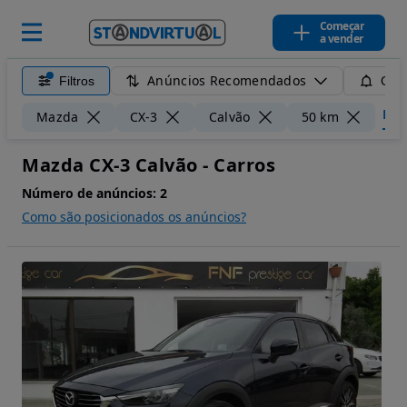
Começar
a vender
Anúncios Recomendados
Filtros
Guar
Limp
Mazda
CX-3
Calvão
50 km
Mazda CX-3 Calvão - Carros
Número de anúncios:
2
Como são posicionados os anúncios?