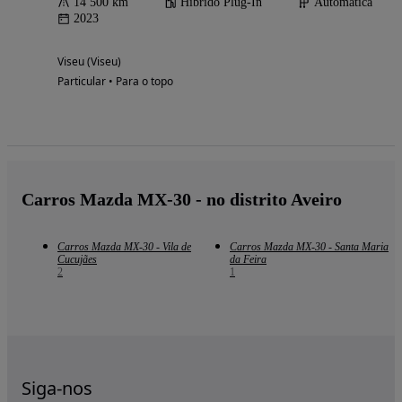
14 500 km
Híbrido Plug-In
Automática
2023
Viseu (Viseu)
Particular • Para o topo
Carros Mazda MX-30 - no distrito Aveiro
Carros Mazda MX-30 - Vila de
Carros Mazda MX-30 - Santa Maria
Cucujães
da Feira
2
1
Siga-nos