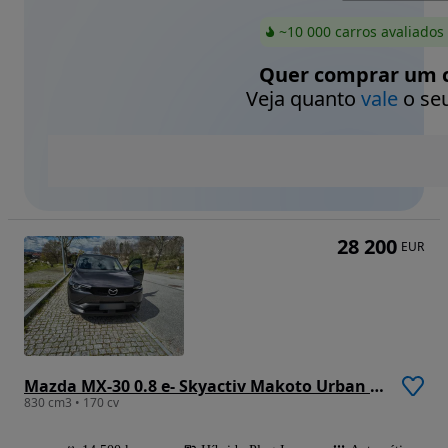
~10 000 carros avaliados
Quer comprar um c
Veja quanto
vale
o seu
28 200
EUR
Mazda MX-30 0.8 e- Skyactiv Makoto Urban Expression +Driv. Ass.So.+Sun.(ALH)
830 cm3 • 170 cv