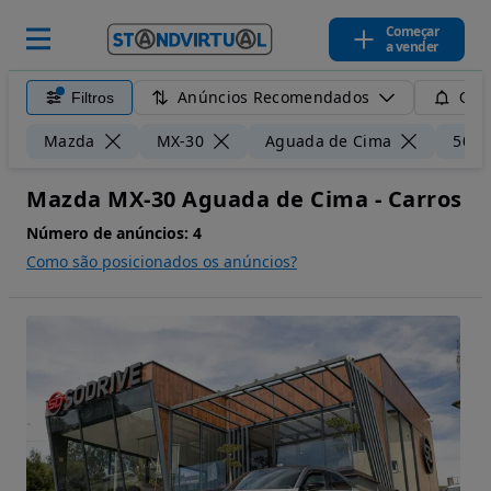
Começar
a vender
Anúncios Recomendados
Filtros
Guar
Mazda
MX-30
Aguada de Cima
50 k
Mazda MX-30 Aguada de Cima - Carros
Número de anúncios:
4
Como são posicionados os anúncios?