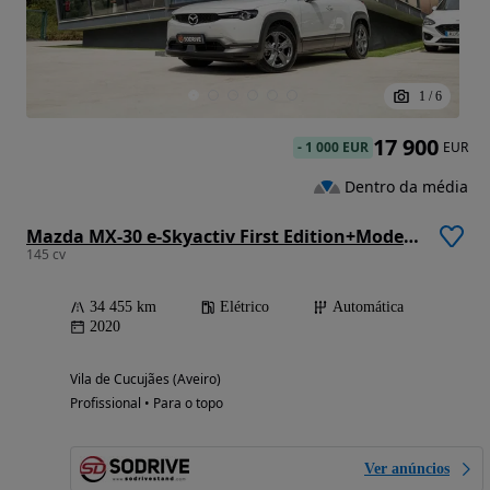
1
/
6
17 900
-
1 000 EUR
EUR
Dentro da média
Mazda MX-30 e-Skyactiv First Edition+Modern Confidence
145 cv
34 455 km
Elétrico
Automática
2020
Vila de Cucujães (Aveiro)
Profissional • Para o topo
Ver anúncios