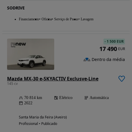
SODRIVE
Financiamento
Oficina
Serviço de Pneus
Lavagem
-
1 500 EUR
17 490
EUR
Dentro da média
Mazda MX-30 e-SKYACTIV Exclusve-Line
145 cv
70 814 km
Elétrico
Automática
2022
Santa Maria da Feira (Aveiro)
Profissional • Publicado