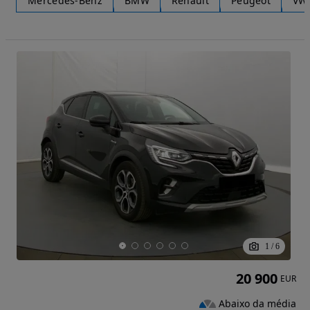
Mercedes-Benz
BMW
Renault
Peugeot
VW
1
/
6
20 900
EUR
Abaixo da média