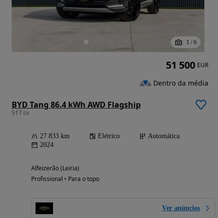
1
/
6
51 500
EUR
Dentro da média
BYD Tang 86.4 kWh AWD Flagship
517 cv
27 833 km
Elétrico
Automática
2024
Alfeizerão (Leiria)
Profissional • Para o topo
Ver anúncios