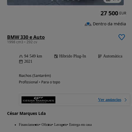
27 500
EUR
Dentro da média
BMW 330 e Auto
1998 cm3 • 292 cv
94 549 km
Híbrido Plug-In
Automática
2021
Riachos (Santarém)
Profissional • Para o topo
Ver anúncios
César Marques Lda
Financiamento
Oficina
Lavagem
Entrega em casa