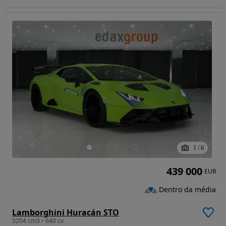
1
/
6
439 000
EUR
Dentro da média
Lamborghini Huracán STO
5204 cm3 • 640 cv