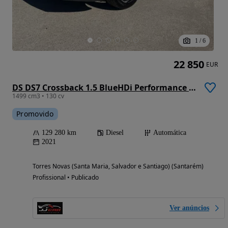
1
/
6
22 850
EUR
DS DS7 Crossback 1.5 BlueHDi Performance Line EAT8
1499 cm3 • 130 cv
Promovido
129 280 km
Diesel
Automática
2021
Torres Novas (Santa Maria, Salvador e Santiago) (Santarém)
Profissional • Publicado
Ver anúncios