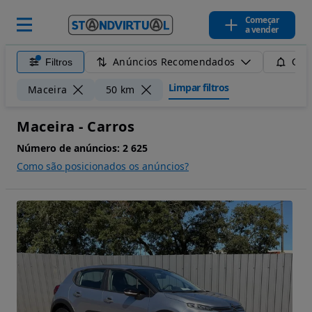
Começar
a vender
Anúncios Recomendados
Filtros
Guar
Limpar filtros
Maceira
50 km
Maceira - Carros
Número de anúncios:
2 625
Como são posicionados os anúncios?