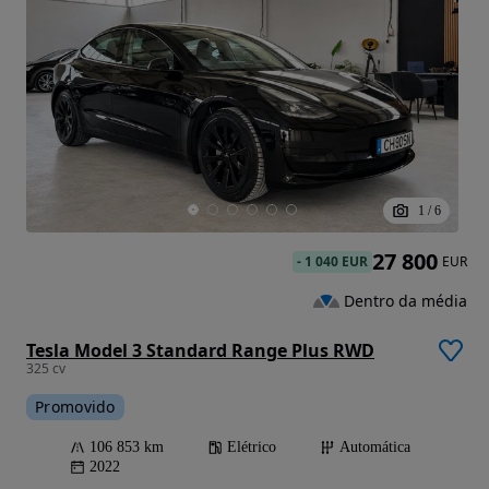
1
/
6
27 800
-
1 040 EUR
EUR
Dentro da média
Tesla Model 3 Standard Range Plus RWD
325 cv
Promovido
106 853 km
Elétrico
Automática
2022