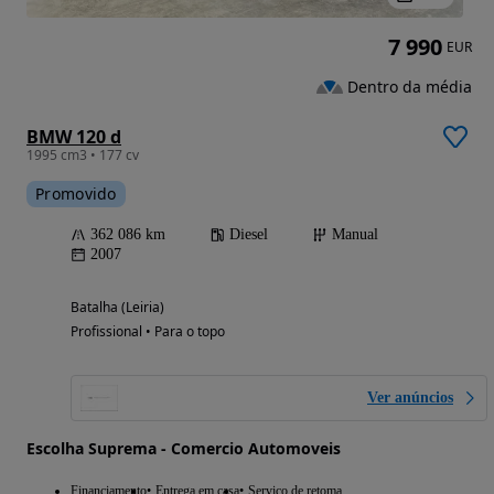
7 990
EUR
Dentro da média
BMW 120 d
1995 cm3 • 177 cv
Promovido
362 086 km
Diesel
Manual
2007
Batalha (Leiria)
Profissional • Para o topo
Ver anúncios
Escolha Suprema - Comercio Automoveis
Financiamento
Entrega em casa
Serviço de retoma