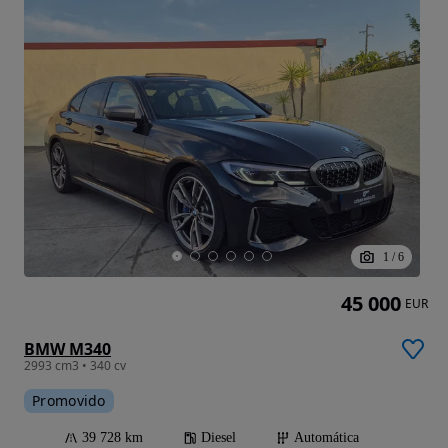
1
/
6
45 000
EUR
BMW M340
2993 cm3 • 340 cv
Promovido
39 728 km
Diesel
Automática