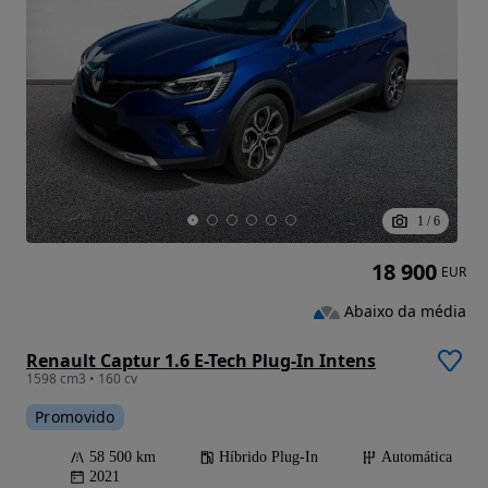
1
/
6
18 900
EUR
Abaixo da média
Renault Captur 1.6 E-Tech Plug-In Intens
1598 cm3 • 160 cv
Promovido
58 500 km
Híbrido Plug-In
Automática
2021