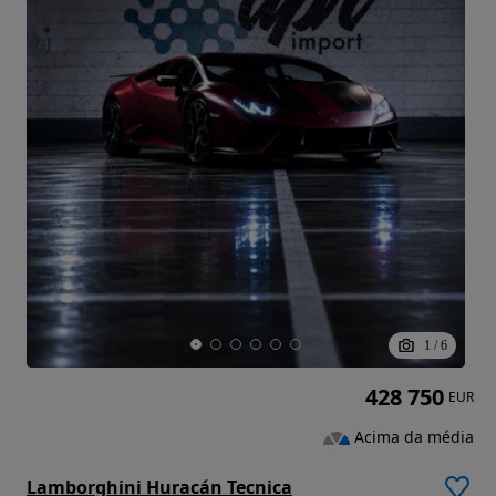
1
/
6
428 750
EUR
Acima da média
Lamborghini Huracán Tecnica