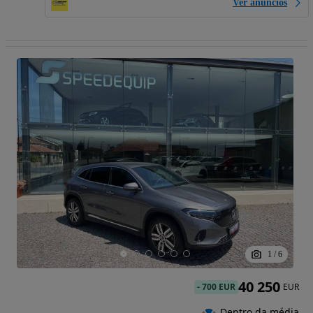
Ver anúncios
1
/
6
40 250
-
700 EUR
EUR
Dentro da média