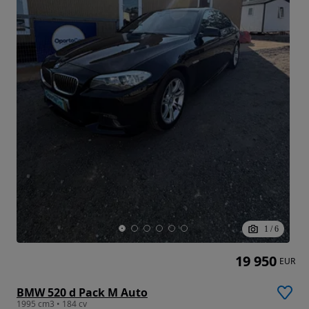
1
/
6
19 950
EUR
BMW 520 d Pack M Auto
1995 cm3 • 184 cv