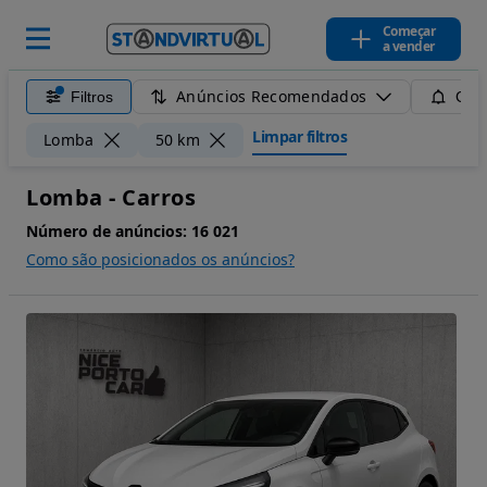
Começar
a vender
Anúncios Recomendados
Filtros
Guar
Limpar filtros
Lomba
50 km
Lomba - Carros
Número de anúncios:
16 021
Como são posicionados os anúncios?