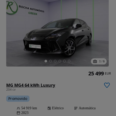
1
/
6
25 499
EUR
MG MG4 64 kWh Luxury
204 cv
Promovido
54 919 km
Elétrico
Automática
2023