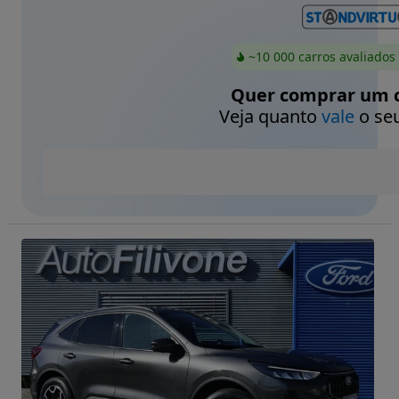
~10 000 carros avaliados
Quer comprar um c
Veja quanto
vale
o seu