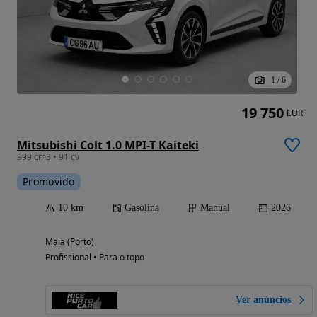
1
/
6
19 750
EUR
Mitsubishi Colt 1.0 MPI-T Kaiteki
999 cm3 • 91 cv
Promovido
10 km
Gasolina
Manual
2026
Maia (Porto)
Profissional • Para o topo
Ver anúncios