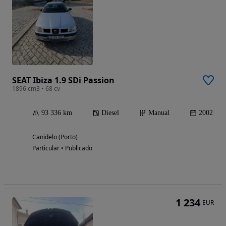
SEAT Ibiza 1.9 SDi Passion
1896 cm3 • 68 cv
93 336 km
Diesel
Manual
2002
Canidelo (Porto)
Particular • Publicado
1 234
EUR