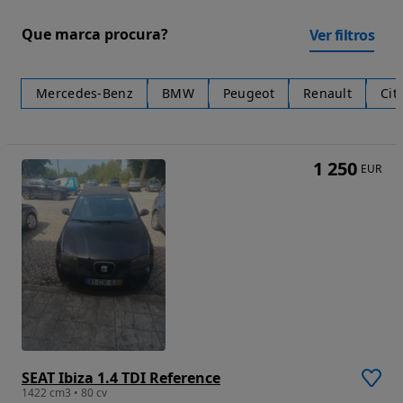
Que marca procura?
Ver filtros
Mercedes-Benz
BMW
Peugeot
Renault
Cit
1 250
EUR
SEAT Ibiza 1.4 TDI Reference
1422 cm3 • 80 cv