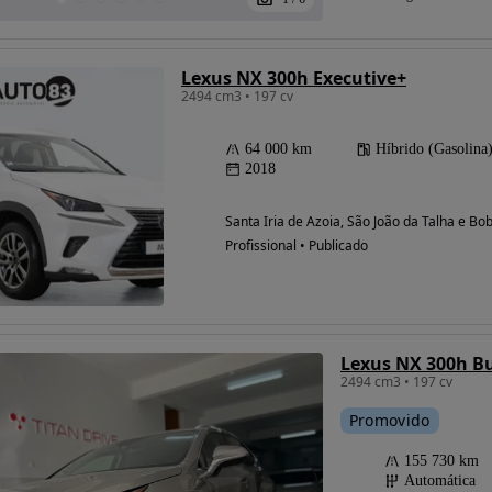
Lexus NX 300h Executive+
2494 cm3 • 197 cv
64 000 km
Híbrido (Gasolina
2018
Santa Iria de Azoia, São João da Talha e Bo
Profissional • Publicado
Lexus NX 300h B
2494 cm3 • 197 cv
Promovido
155 730 km
Automática