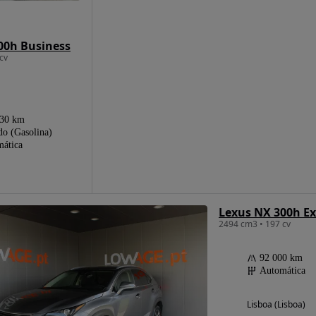
00h Business
cv
730 km
do (Gasolina)
ática
Lexus NX 300h Ex
2494 cm3 • 197 cv
92 000 km
Automática
Lisboa (Lisboa)