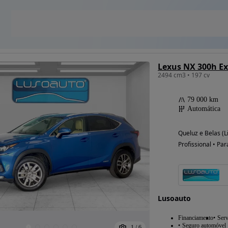
Lexus NX 300h Ex
2494 cm3 • 197 cv
79 000 km
Automática
Queluz e Belas (L
Profissional • Par
Lusoauto
Financiamento
Serv
Seguro automóvel
1
/
6