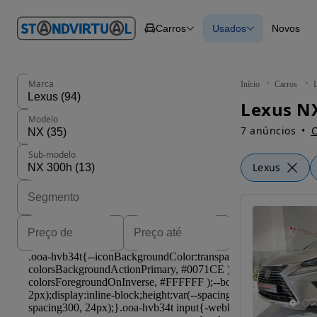
O nº 1
Carros
Usados
Novos
em
Carros
Carros
Comerciais
Todos os carros
Motos
Carros elétricos
Barcos
Carros com financ
Autocaravanas
Novos
Marca
Início
Carros
Pesados
Lexus NX
Modelo
7 anúncios
C
Sub-modelo
Lexus