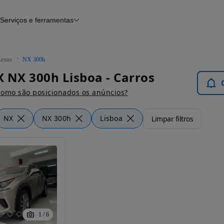
Serviços e ferramentas
Financiamento
Avaliar o meu carro
iamento
Serviço de check-up
Histórico do veículo
Lexus
NX 300h
Notícias e artigos
 NX 300h Lisboa - Carros
omo são posicionados os anúncios?
NX
NX 300h
Lisboa
Limpar filtros
1
/
6