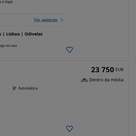
a o topo
Ver anúncios
| Lisboa | Odivelas
ega em casa
23 750
EUR
Dentro da média
)
Automática