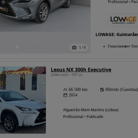
Profissional • Par
Possibilidade de
financiamento
LOWAGE: Guimarães 
Financiamento
Entr
1
/
6
Lexus NX 300h Executive
2494 cm3 • 197 cv
66 500 km
Híbrido (Gasolina
2014
Algueirão-Mem Martins (Lisboa)
Profissional • Publicado