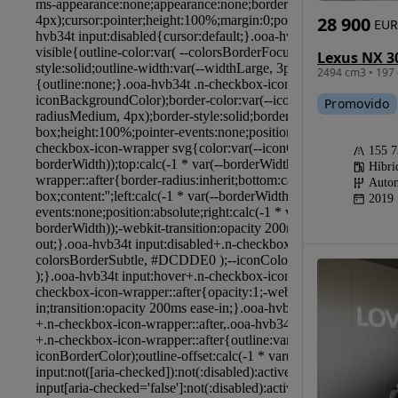
28 900
EUR
Lexus NX 3
2494 cm3 • 197 
Promovido
155 
Híbri
Autom
2019