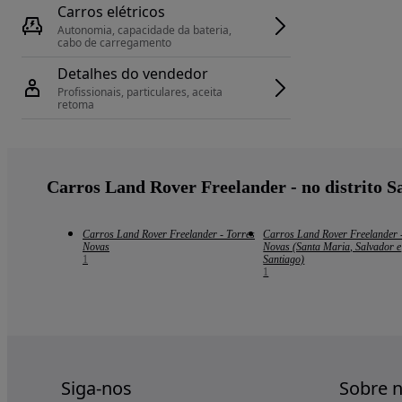
Carros elétricos
Autonomia, capacidade da bateria, 
cabo de carregamento
Detalhes do vendedor
Profissionais, particulares, aceita 
retoma
Carros Land Rover Freelander - no distrito 
Carros Land Rover Freelander - Torres
Carros Land Rover Freelander 
Novas
Novas (Santa Maria, Salvador e
1
Santiago)
1
Siga-nos
Sobre 