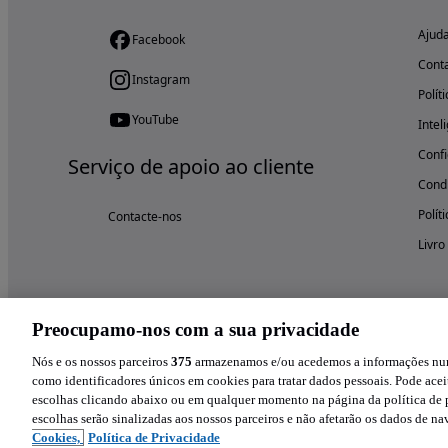
Ajud
Facebook
Cont
Instagram
Polít
YouTube
Intel
Confi
Serviço de apoio ao cliente
Condi
Polít
Contacte-nos
Livro
Preocupamo-nos com a sua privacidade
Nós e os nossos parceiros
375
armazenamos e/ou acedemos a informações num 
como identificadores únicos em cookies para tratar dados pessoais. Pode aceit
escolhas clicando abaixo ou em qualquer momento na página da política de p
escolhas serão sinalizadas aos nossos parceiros e não afetarão os dados de n
Cookies,
Política de Privacidade