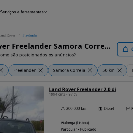
Serviços e ferramentas
Financiamento
Avaliar o meu carro
iamento
Serviço de check-up
Histórico do veículo
Land Rover
Freelander
Notícias e artigos
Land Rover Freelander Samora Correia - Carros
omo são posicionados os anúncios?
Freelander
Samora Correia
50 km
Land Rover Freelander 2.0 di
1994 cm3 • 97 cv
200 000 km
Diesel
Vialonga (Lisboa)
Particular • Publicado