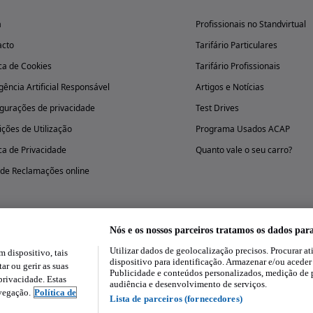
a
Profissionais no Standvirtual
acto
Tarifário Particulares
ica de Cookies
Tarifário Profissionais
igência Artificial Responsável
Artigos e Notícias
gurações de privacidade
Test Drives
ções de Utilização
Programa Usados ACAP
ica de Privacidade
Quanto vale o seu carro?
 de Reclamações online
Nós e os nossos parceiros tratamos os dados par
Utilizar dados de geolocalização precisos. Procurar at
dispositivo, tais
Experimenta a aplicação
dispositivo para identificação. Armazenar e/ou aceder
ar ou gerir as suas
Publicidade e conteúdos personalizados, medição de 
rivacidade. Estas
audiência e desenvolvimento de serviços.
avegação.
Política de
Lista de parceiros (fornecedores)