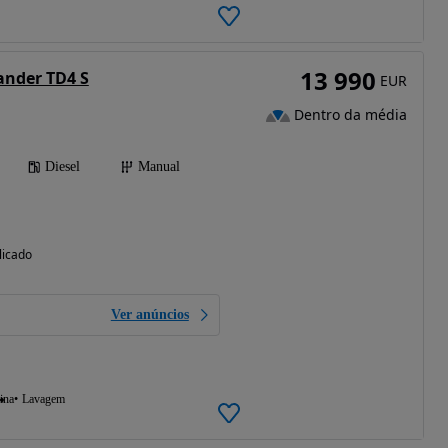
13 990
ander TD4 S
EUR
Dentro da média
Diesel
Manual
licado
Ver anúncios
ina
Lavagem