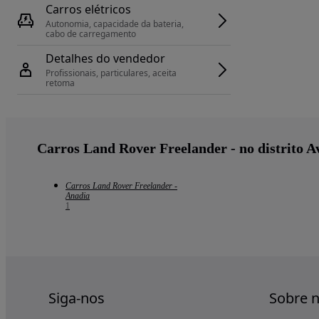
Carros elétricos
Autonomia, capacidade da bateria, 
cabo de carregamento
Detalhes do vendedor
Profissionais, particulares, aceita 
retoma
Carros Land Rover Freelander - no distrito A
Carros Land Rover Freelander -
Anadia
1
Siga-nos
Sobre 