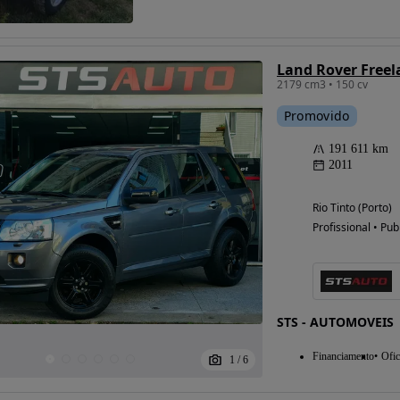
Land Rover Freel
Possibilidade de
2179 cm3 • 150 cv
financiamento
Promovido
191 611 km
2011
Rio Tinto (Porto)
Profissional • Pub
STS - AUTOMOVEIS
Financiamento
Ofic
1
/
6