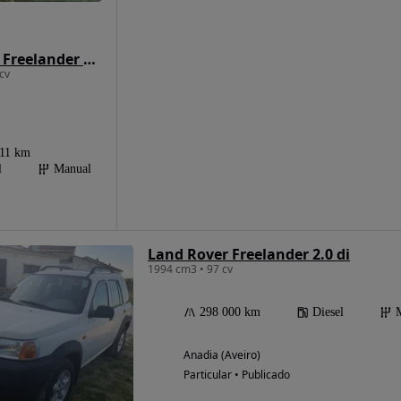
Land Rover Freelander TD4 S
cv
611 km
l
Manual
Land Rover Freelander 2.0 di
1994 cm3 • 97 cv
298 000 km
Diesel
Anadia (Aveiro)
Particular • Publicado