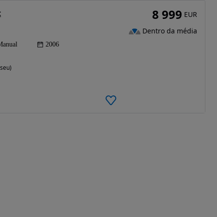
8 999
t
EUR
Dentro da média
Manual
2006
iseu)