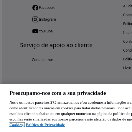
Ajud
Facebook
Cont
Instagram
Polít
YouTube
Intel
Confi
Serviço de apoio ao cliente
Condi
Polít
Contacte-nos
Livro
Preocupamo-nos com a sua privacidade
Nós e os nossos parceiros
375
armazenamos e/ou acedemos a informações num 
como identificadores únicos em cookies para tratar dados pessoais. Pode aceit
escolhas clicando abaixo ou em qualquer momento na página da política de p
escolhas serão sinalizadas aos nossos parceiros e não afetarão os dados de n
Cookies,
Política de Privacidade