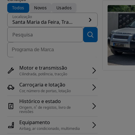
Todos
Novos
Usados
Localização
Santa Maria da Feira, Travanca, Sanfins e Espargo, concelho Santa Maria da Feira
Motor e transmissão
Cilindrada, potência, tracção
Carroçaria e lotação
Cor, número de portas, lotação
Histórico e estado
Origem, n˚ de registos, livro de 
revisões
Equipamento
Airbag, ar condicionado, multimedia