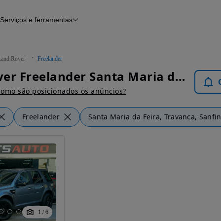
Serviços e ferramentas
Financiamento
Avaliar o meu carro
iamento
Serviço de check-up
Histórico do veículo
Land Rover
Freelander
Notícias e artigos
Land Rover Freelander Santa Maria da Feira, Travanca, Sanfins e Espargo - Carros
omo são posicionados os anúncios?
Freelander
Santa Maria da Feira, Travanca, Sanfi
1
/
6