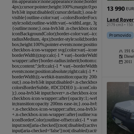
13 990
EUR
2179 cm3 • 150 
Promovido
191 
Diese
2011