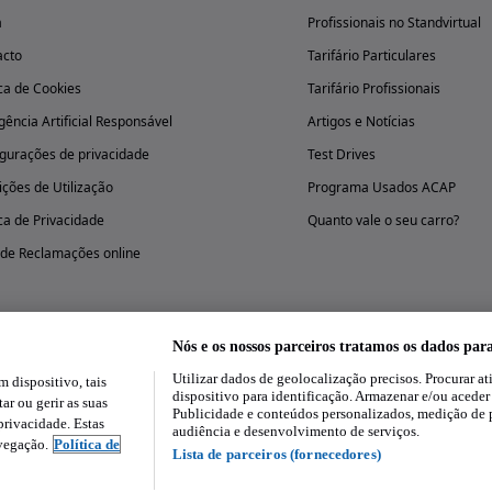
a
Profissionais no Standvirtual
acto
Tarifário Particulares
ica de Cookies
Tarifário Profissionais
igência Artificial Responsável
Artigos e Notícias
gurações de privacidade
Test Drives
ções de Utilização
Programa Usados ACAP
ica de Privacidade
Quanto vale o seu carro?
 de Reclamações online
Nós e os nossos parceiros tratamos os dados par
Utilizar dados de geolocalização precisos. Procurar at
dispositivo, tais
Experimenta a aplicação
dispositivo para identificação. Armazenar e/ou aceder
ar ou gerir as suas
Publicidade e conteúdos personalizados, medição de 
rivacidade. Estas
audiência e desenvolvimento de serviços.
avegação.
Política de
Lista de parceiros (fornecedores)