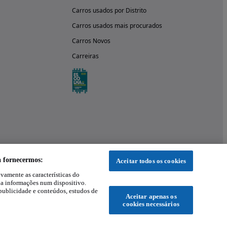
Carros usados por Distrito
Carros usados mais procurados
Carros Novos
Carreiras
a fornecermos:
Aceitar todos os cookies
ivamente as características do
 a informações num dispositivo.
publicidade e conteúdos, estudos de
Aceitar apenas os
cookies necessários