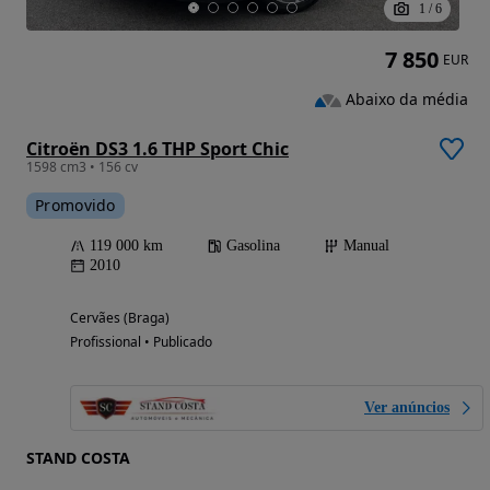
1
/
6
7 850
EUR
Abaixo da média
Citroën DS3 1.6 THP Sport Chic
1598 cm3 • 156 cv
Promovido
119 000 km
Gasolina
Manual
2010
Cervães (Braga)
Profissional • Publicado
Ver anúncios
STAND COSTA