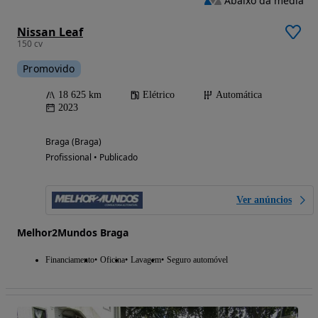
Abaixo da média
Nissan Leaf
150 cv
Promovido
18 625 km
Elétrico
Automática
2023
Braga (Braga)
Profissional • Publicado
Ver anúncios
Melhor2Mundos Braga
Financiamento
Oficina
Lavagem
Seguro automóvel