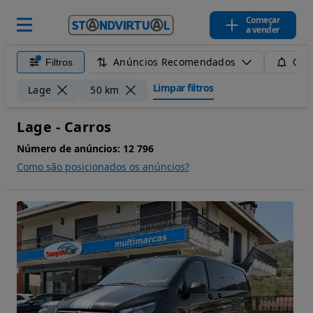
Começar
a vender
Anúncios Recomendados
Filtros
Guar
Limpar filtros
Lage
50 km
Lage - Carros
Número de anúncios:
12 796
Como são posicionados os anúncios?