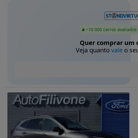
~10 000 carros avaliados
Quer comprar um c
Veja quanto
vale
o seu