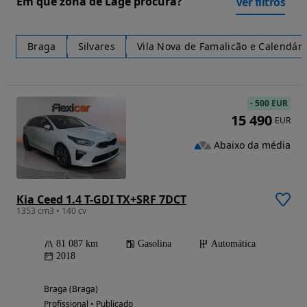
Em que zona de Lage procura?
Ver filtros
Braga
Silvares
Vila Nova de Famalicão e Calendári
-
500 EUR
15 490
EUR
Abaixo da média
Kia Ceed 1.4 T-GDI TX+SRF 7DCT
1353 cm3 • 140 cv
81 087 km
Gasolina
Automática
2018
Braga (Braga)
Profissional • Publicado