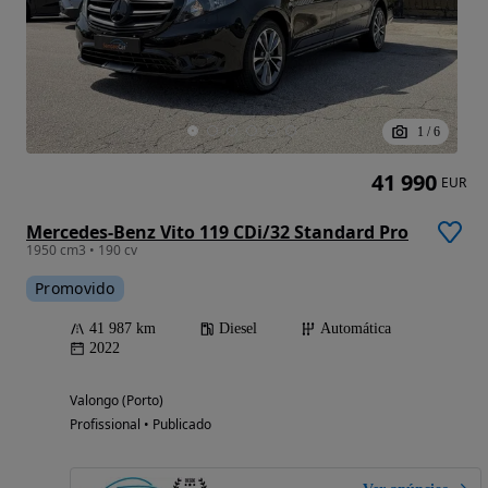
1
/
6
41 990
EUR
Mercedes-Benz Vito 119 CDi/32 Standard Pro
1950 cm3 • 190 cv
Promovido
41 987 km
Diesel
Automática
2022
Valongo (Porto)
Profissional • Publicado