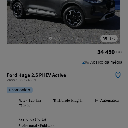
1
/
6
34 450
EUR
Abaixo da média
Ford Kuga 2.5 PHEV Active
2488 cm3 • 243 cv
Promovido
27 123 km
Híbrido Plug-In
Automática
2025
Raimonda (Porto)
Profissional • Publicado