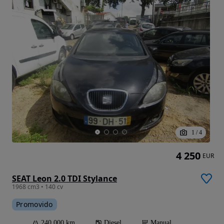
1
/
4
4 250
EUR
SEAT Leon 2.0 TDI Stylance
1968 cm3 • 140 cv
Promovido
240 000 km
Diesel
Manual