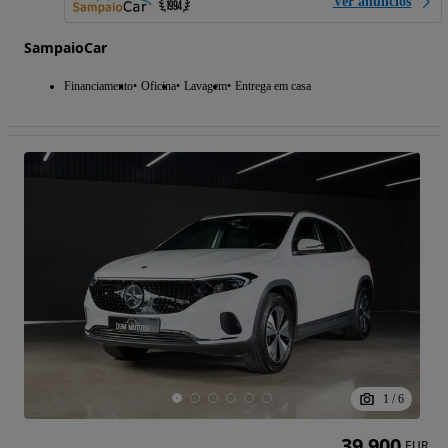
Ver anúncios
SampaioCar
Financiamento
Oficina
Lavagem
Entrega em casa
1
/
6
39 900
EUR