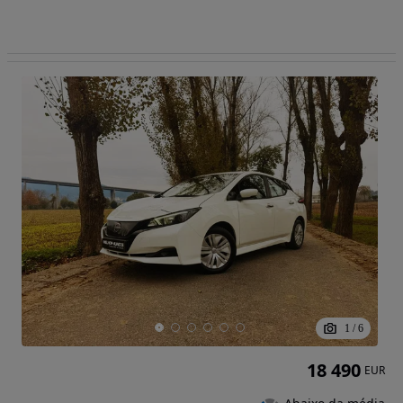
1
/
6
18 490
EUR