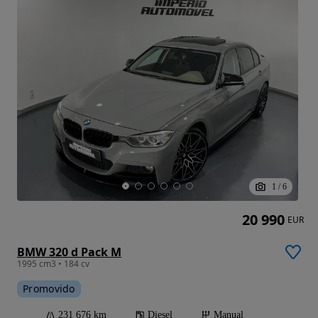
1
/
6
20 990
EUR
BMW 320 d Pack M
1995 cm3 • 184 cv
Promovido
231 676 km
Diesel
Manual