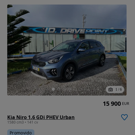
1
/
6
15 900
EUR
Kia Niro 1.6 GDi PHEV Urban
1580 cm3 • 141 cv
Promovido