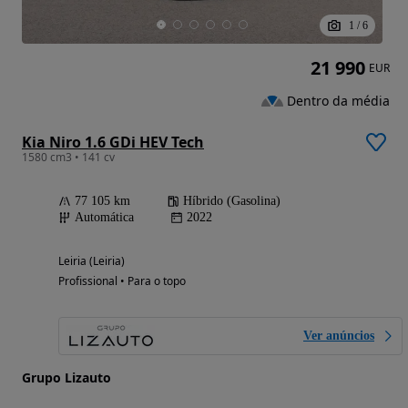
1
/
6
21 990
EUR
Dentro da média
Kia Niro 1.6 GDi HEV Tech
1580 cm3 • 141 cv
77 105 km
Híbrido (Gasolina)
Automática
2022
Leiria (Leiria)
Profissional • Para o topo
Ver anúncios
Grupo Lizauto