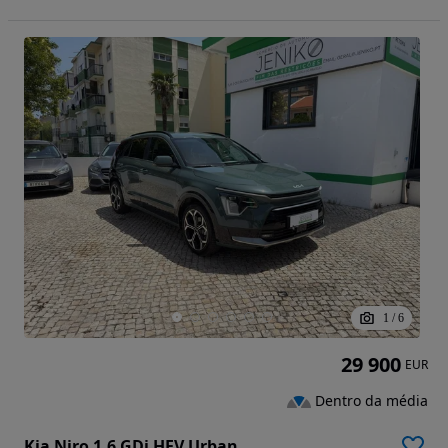
1
/
6
29 900
EUR
Dentro da média
Kia Niro 1.6 GDi HEV Urban