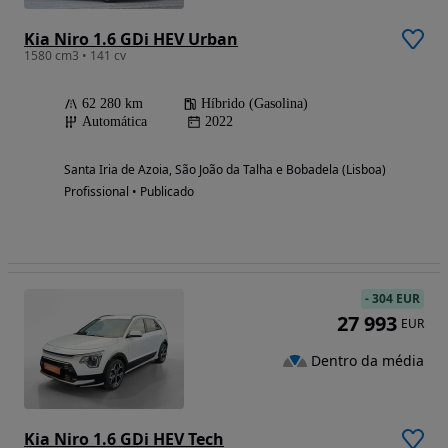
Kia Niro 1.6 GDi HEV Urban
1580 cm3 • 141 cv
62 280 km
Híbrido (Gasolina)
Automática
2022
Santa Iria de Azoia, São João da Talha e Bobadela (Lisboa)
Profissional • Publicado
-
304 EUR
27 993
EUR
Dentro da média
Kia Niro 1.6 GDi HEV Tech