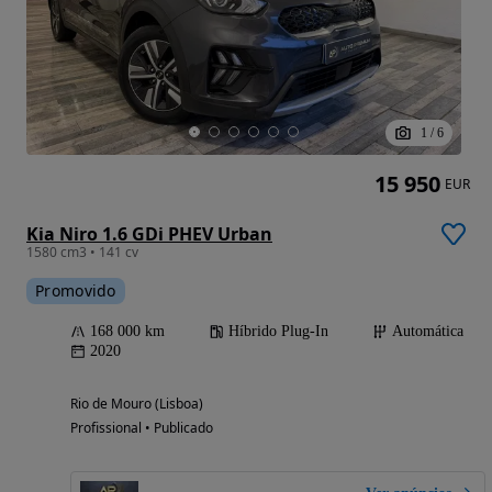
1
/
6
15 950
EUR
Kia Niro 1.6 GDi PHEV Urban
1580 cm3 • 141 cv
Promovido
168 000 km
Híbrido Plug-In
Automática
2020
Rio de Mouro (Lisboa)
Profissional • Publicado