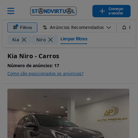
Começar
a vender
Anúncios Recomendados
Filtros
Guar
Limpar filtros
Kia
Niro
Kia Niro - Carros
Número de anúncios:
17
Como são posicionados os anúncios?