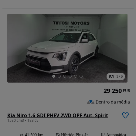
1
/
6
29 250
EUR
Dentro da média
Kia Niro 1.6 GDI PHEV 2WD OPF Aut. Spirit
1580 cm3 • 183 cv
41 500 km
Híbrido Plug-In
Automática