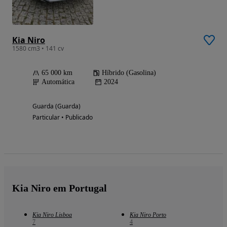
Kia Niro
1580 cm3 • 141 cv
65 000 km
Híbrido (Gasolina)
Automática
2024
Guarda (Guarda)
Particular • Publicado
Kia Niro em Portugal
Kia Niro Lisboa
Kia Niro Porto
7
4