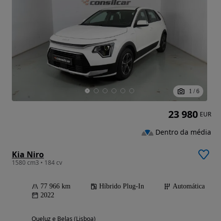
1
/
6
23 980
EUR
Dentro da média
Kia Niro
1580 cm3 • 184 cv
77 966 km
Híbrido Plug-In
Automática
2022
Queluz e Belas (Lisboa)