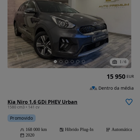
1
/
6
15 950
EUR
Dentro da média
Kia Niro 1.6 GDi PHEV Urban
1580 cm3 • 141 cv
Promovido
168 000 km
Híbrido Plug-In
Automática
2020