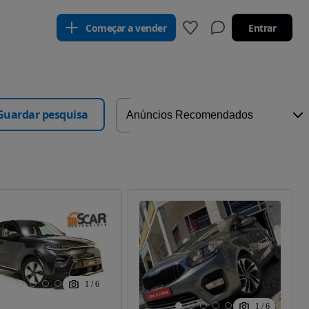
Começar a vender
Entrar
Guardar pesquisa
1
/
6
1
/
6