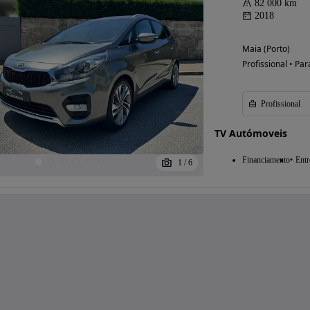
82 000 km
2018
Maia (Porto)
Profissional • Par
Profissional
TV Autómoveis
Financiamento
Entr
1
/
6