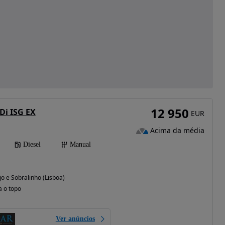
12 950
Di ISG EX
EUR
Acima da média
Diesel
Manual
jo e Sobralinho (Lisboa)
a o topo
Ver anúncios