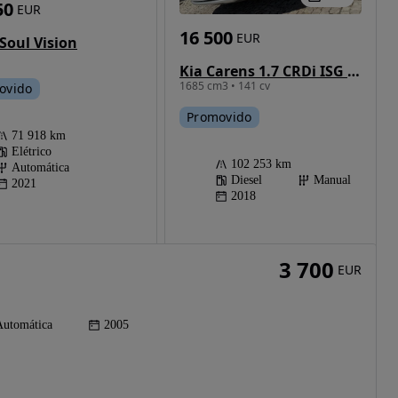
50
EUR
16 500
EUR
-Soul Vision
Kia Carens 1.7 CRDi ISG TX
1685 cm3 • 141 cv
ovido
Promovido
71 918 km
Elétrico
102 253 km
Automática
Diesel
Manual
2021
2018
3 700
EUR
Automática
2005