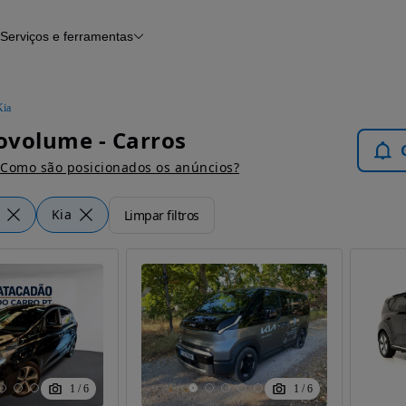
Serviços e ferramentas
Financiamento
Avaliar o meu carro
iamento
Serviço de check-up
Histórico do veículo
Kia
Notícias e artigos
ovolume - Carros
Como são posicionados os anúncios?
Kia
Limpar filtros
1
/
6
1
/
6