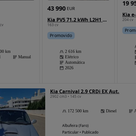
19 9
43 990
EUR
Kia e
Kia PV5 71.2 kWh L2H1 + V2L
204 cv
cv
163 cv
Prom
Promovido
000 km
2 616 km
l
Manual
Elétrico
Automática
2026
Kia Carnival 2.9 CRDi EX Aut.
2902 cm3 • 145 cv
172 500 km
Diesel
Albufeira (Faro)
Particular • Publicado