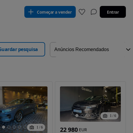
Começar a vender
Entrar
Guardar pesquisa
1
/
6
1
/
6
22 980
EUR