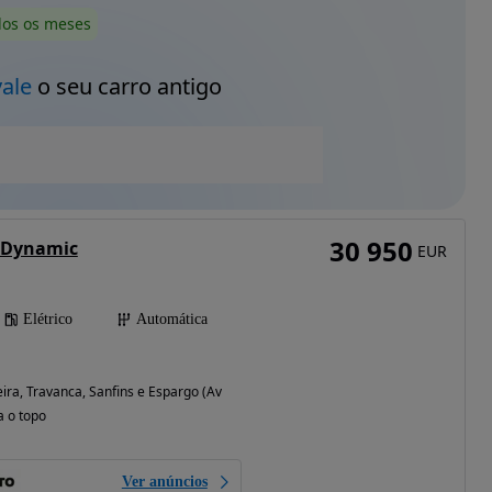
dos os meses
vale
o seu carro antigo
30 950
h Dynamic
EUR
Elétrico
Automática
ira, Travanca, Sanfins e Espargo (Aveiro)
a o topo
Ver anúncios