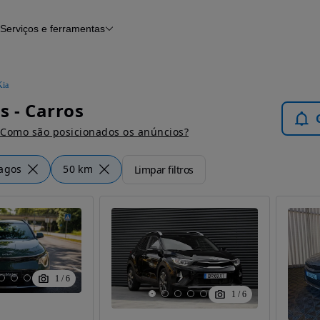
Serviços e ferramentas
Financiamento
Avaliar o meu carro
iamento
Serviço de check-up
Histórico do veículo
Kia
Notícias e artigos
s - Carros
Como são posicionados os anúncios?
agos
50 km
Limpar filtros
1
/
6
1
/
6