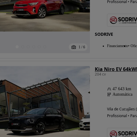
Profissional • Par
Possibilidade de
financiamento
SODRIVE
Financiamento
Ofic
1
/
6
Kia Niro EV 64kW
204 cv
47 643 km
Automática
Vila de Cucujães 
Profissional • Par