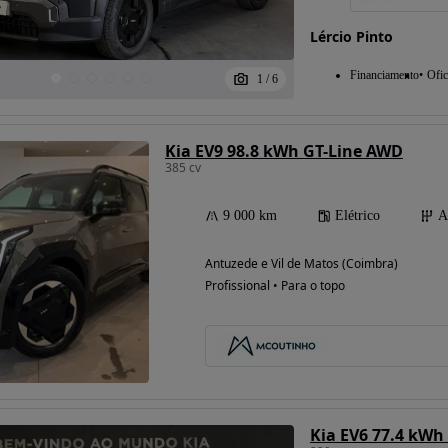
Lércio Pinto
Financiamento
Ofic
1
/
6
Kia EV9 98.8 kWh GT-Line AWD
385 cv
9 000 km
Elétrico
A
Antuzede e Vil de Matos (Coimbra)
Profissional • Para o topo
Kia EV6 77.4 kWh