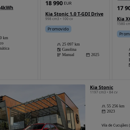
18 990
EUR
17 9
 64kWh
Kia Stonic 1.0 T-GDI Drive
998 cm3 • 100 cv
1580 cm
Promovido
Prom
00 km
ico
25 097 km
ática
Gasolina
Manual
2025
Kia Stonic
1197 cm3 • 84 cv
55 256 km
2023
Vila de Cucujães 