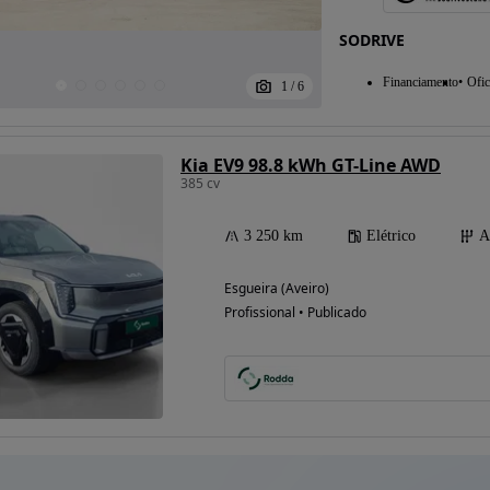
SODRIVE
Financiamento
Ofic
1
/
6
Kia EV9 98.8 kWh GT-Line AWD
385 cv
3 250 km
Elétrico
A
Esgueira (Aveiro)
Profissional • Publicado