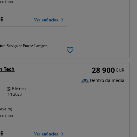
a o topo
Ver anúncios
ina
Serviço de Pneus
Lavagem
28 900
h Tech
EUR
Dentro da média
Elétrico
2023
(Aveiro)
a o topo
Ver anúncios