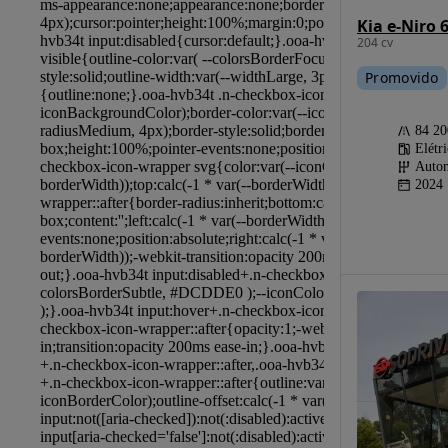
Kia e-Niro
204 cv
Promovido
84 2
Elétr
Autom
2024