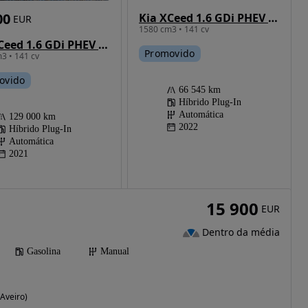
00
Kia XCeed 1.6 GDi PHEV Drive
EUR
1580 cm3 • 141 cv
Kia XCeed 1.6 GDi PHEV First Edition
Promovido
3 • 141 cv
ovido
66 545 km
Híbrido Plug-In
Automática
129 000 km
2022
Híbrido Plug-In
Automática
2021
15 900
EUR
Dentro da média
Gasolina
Manual
(Aveiro)