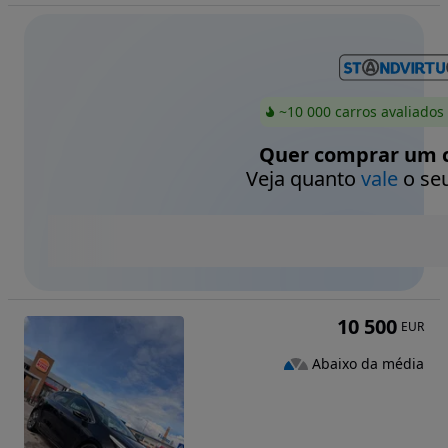
~10 000 carros avaliados
Quer comprar um c
Veja quanto
vale
o seu
10 500
EUR
Abaixo da média