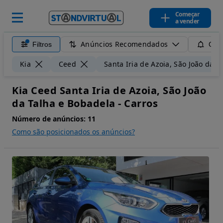
Começar
a vender
Anúncios Recomendados
Filtros
Guar
Kia
Ceed
Santa Iria de Azoia, São João da 
Kia Ceed Santa Iria de Azoia, São João
da Talha e Bobadela - Carros
Número de anúncios:
11
Como são posicionados os anúncios?