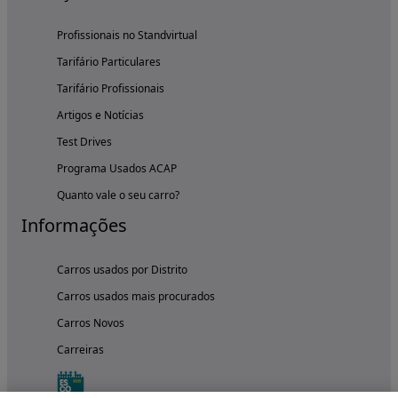
Profissionais no Standvirtual
Tarifário Particulares
Tarifário Profissionais
Artigos e Notícias
Test Drives
Programa Usados ACAP
Quanto vale o seu carro?
Informações
Carros usados por Distrito
Carros usados mais procurados
Carros Novos
Carreiras