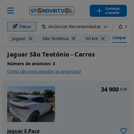
Começar
a vender
Anúncios Recomendados
Filtros
Guar
Limpar filt
Jaguar
São Teotónio
50 km
Jaguar São Teotónio - Carros
Número de anúncios:
3
Como são posicionados os anúncios?
34 900
EUR
Jaguar E-Pace