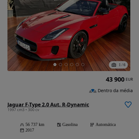
1
/
6
43 900
EUR
Dentro da média
Jaguar F-Type 2.0 Aut. R-Dynamic
1997 cm3 • 300 cv
56 737 km
Gasolina
Automática
2017