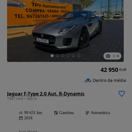
1
/
6
42 950
EUR
Dentro da média
Jaguar F-Type 2.0 Aut. R-Dynamic
1997 cm3 • 300 cv
99 631 km
Gasolina
Automática
2018