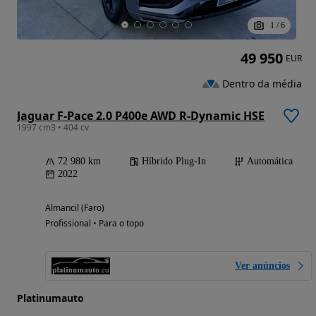
1
/
6
49 950
EUR
Dentro da média
Jaguar F-Pace 2.0 P400e AWD R-Dynamic HSE
1997 cm3 • 404 cv
72 980 km
Híbrido Plug-In
Automática
2022
Almancil (Faro)
Profissional • Para o topo
Ver anúncios
Platinumauto