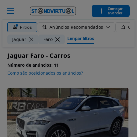
Começar
a vender
Anúncios Recomendados
Filtros
Guar
Limpar filtros
Jaguar
Faro
Jaguar Faro - Carros
Número de anúncios:
11
Como são posicionados os anúncios?