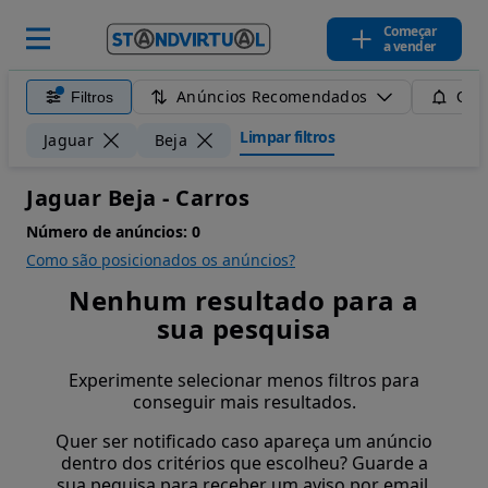
Começar
a vender
Anúncios Recomendados
Filtros
Guar
Limpar filtros
Jaguar
Beja
Jaguar Beja - Carros
Número de anúncios:
0
Como são posicionados os anúncios?
Nenhum resultado para a
sua pesquisa
Experimente selecionar menos filtros para
conseguir mais resultados.
Quer ser notificado caso apareça um anúncio
dentro dos critérios que escolheu? Guarde a
sua pequisa para receber um aviso por email.