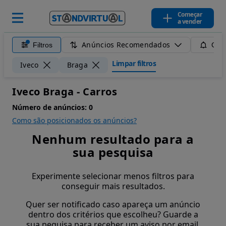
Começar
a vender
Anúncios Recomendados
Filtros
Guar
Limpar filtros
Iveco
Braga
Iveco Braga - Carros
Número de anúncios:
0
Como são posicionados os anúncios?
Nenhum resultado para a
sua pesquisa
Experimente selecionar menos filtros para
conseguir mais resultados.
Quer ser notificado caso apareça um anúncio
dentro dos critérios que escolheu? Guarde a
sua pequisa para receber um aviso por email.