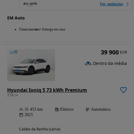
Ver anúncios
EM Auto
Financiamento
Entrega em casa
39 900
EUR
Dentro da média
Hyundai Ioniq 5 73 kWh Premium
218 cv
31 453 km
Elétrico
Automática
2025
Caldas da Rainha (Leiria)