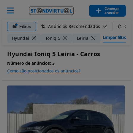
Começar
a vender
Anúncios Recomendados
Filtros
Guar
Limpar filtros
Hyundai
Ioniq 5
Leiria
Hyundai Ioniq 5 Leiria - Carros
Número de anúncios:
3
Como são posicionados os anúncios?