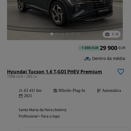
1
/
6
29 900
-
1 000 EUR
EUR
Dentro da média
Hyundai Tucson 1.6 T-GDI PHEV Premium
1598 cm3 • 265 cv
63 411 km
Híbrido Plug-In
Automática
2021
Santa Maria da Feira (Aveiro)
Profissional • Para o topo