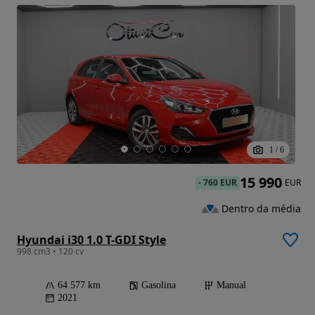
1
/
6
15 990
-
760 EUR
EUR
Dentro da média
Hyundai i30 1.0 T-GDI Style
998 cm3 • 120 cv
64 577 km
Gasolina
Manual
2021