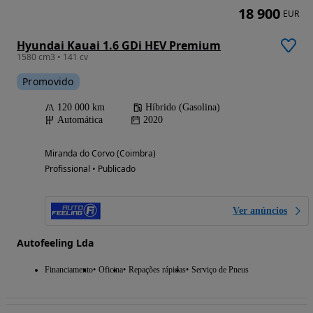
18 900
EUR
Hyundai Kauai 1.6 GDi HEV Premium
1580 cm3 • 141 cv
Promovido
120 000 km
Híbrido (Gasolina)
Automática
2020
Miranda do Corvo (Coimbra)
Profissional • Publicado
Ver anúncios
Autofeeling Lda
Financiamento
Oficina
Repações rápidas
Serviço de Pneus