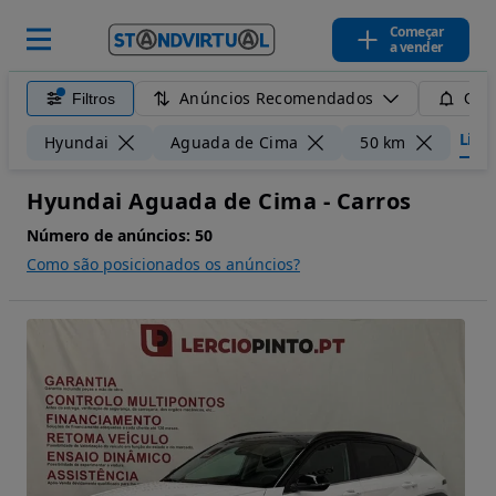
Começar
a vender
Anúncios Recomendados
Filtros
Guar
Limpa
Hyundai
Aguada de Cima
50 km
Hyundai Aguada de Cima - Carros
Número de anúncios:
50
Como são posicionados os anúncios?