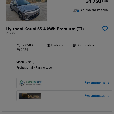
31 750
EUR
Acima da média
Hyundai Kauai 65.4 kWh Premium (TT)
217 cv
47 850 km
Elétrico
Automática
2024
Viseu (Viseu)
Profissional • Para o topo
Ver anúncios
Ver anúncios