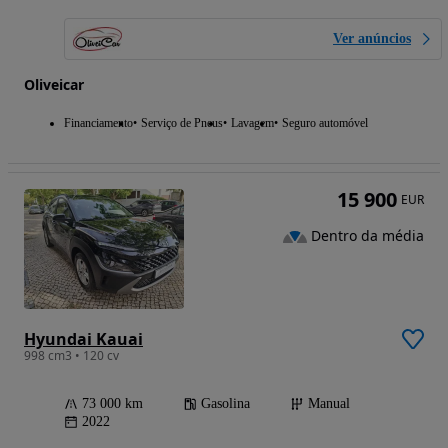
Ver anúncios
Oliveicar
Financiamento
Serviço de Pneus
Lavagem
Seguro automóvel
15 900
EUR
Dentro da média
Hyundai Kauai
998 cm3 • 120 cv
73 000 km
Gasolina
Manual
2022