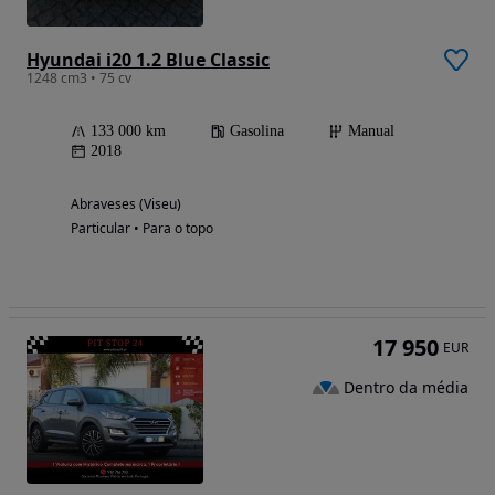
Hyundai i20 1.2 Blue Classic
1248 cm3 • 75 cv
133 000 km
Gasolina
Manual
2018
Abraveses (Viseu)
Particular • Para o topo
17 950
EUR
Dentro da média