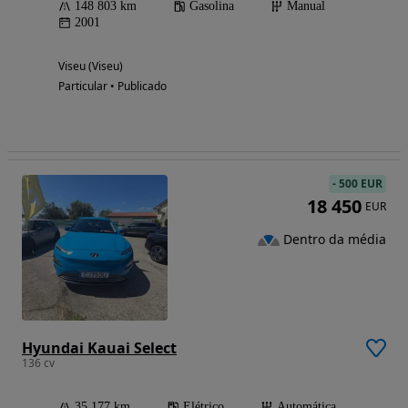
148 803 km
Gasolina
Manual
2001
Viseu (Viseu)
Particular • Publicado
-
500 EUR
18 450
EUR
Dentro da média
Hyundai Kauai Select
136 cv
35 177 km
Elétrico
Automática