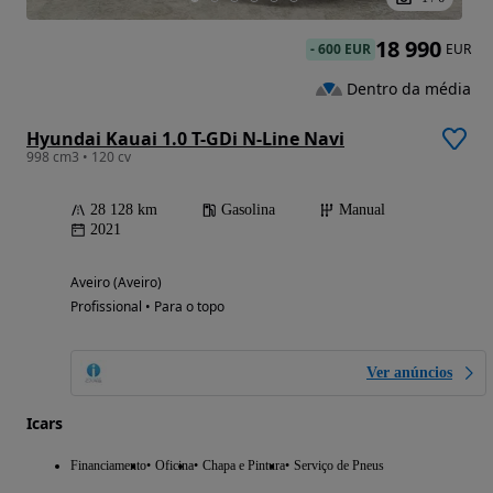
18 990
-
600 EUR
EUR
Dentro da média
Hyundai Kauai 1.0 T-GDi N-Line Navi
998 cm3 • 120 cv
28 128 km
Gasolina
Manual
2021
Aveiro (Aveiro)
Profissional • Para o topo
Ver anúncios
Icars
Financiamento
Oficina
Chapa e Pintura
Serviço de Pneus