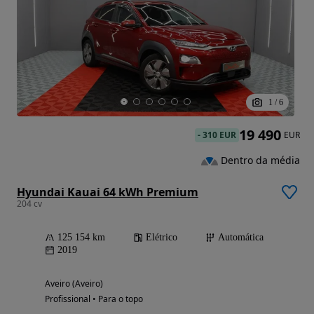
1
/
6
19 490
-
310 EUR
EUR
Dentro da média
Hyundai Kauai 64 kWh Premium
204 cv
125 154 km
Elétrico
Automática
2019
Aveiro (Aveiro)
Profissional • Para o topo