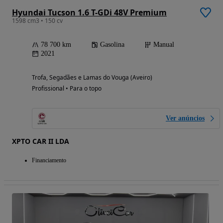
Hyundai Tucson 1.6 T-GDi 48V Premium
1598 cm3 • 150 cv
78 700 km
Gasolina
Manual
2021
Trofa, Segadães e Lamas do Vouga (Aveiro)
Profissional • Para o topo
Ver anúncios
XPTO CAR II LDA
Financiamento