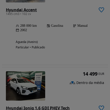
Hyundai Accent
1495 cm3 • 102 cv
288 000 km
Gasolina
Manual
2002
Águeda (Aveiro)
Particular • Publicado
14 499
EUR
Dentro da média
Hyundai Ioniq 1.6 GDI PHEV Tech