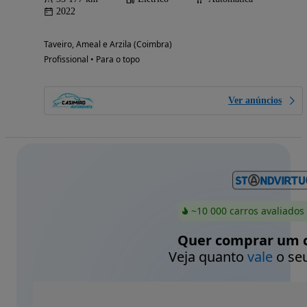
2022
Taveiro, Ameal e Arzila (Coimbra)
Profissional • Para o topo
Ver anúncios
~10 000 carros avaliados
Quer comprar um c
Veja quanto
vale
o seu