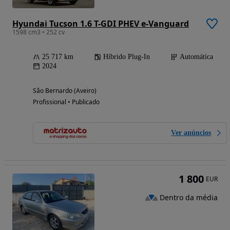
Hyundai Tucson 1.6 T-GDI PHEV e-Vanguard
1598 cm3 • 252 cv
25 717 km
Híbrido Plug-In
Automática
2024
São Bernardo (Aveiro)
Profissional • Publicado
Ver anúncios
1 800
EUR
Dentro da média