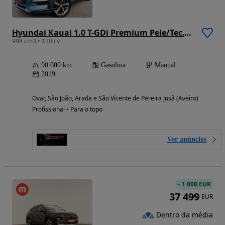
Hyundai Kauai 1.0 T-GDi Premium Pele/Tec.Vermelho
998 cm3 • 120 cv
90 000 km
Gasolina
Manual
2019
Ovar, São João, Arada e São Vicente de Pereira Jusã (Aveiro)
Profissional • Para o topo
Ver anúncios
-
1 000 EUR
37 499
EUR
Dentro da média