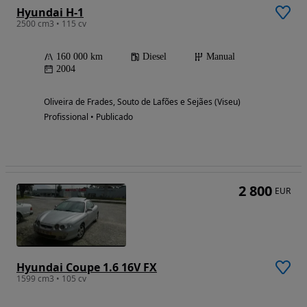
Hyundai H-1
2500 cm3 • 115 cv
160 000 km
Diesel
Manual
2004
Oliveira de Frades, Souto de Lafões e Sejães (Viseu)
Profissional • Publicado
2 800
EUR
Hyundai Coupe 1.6 16V FX
1599 cm3 • 105 cv