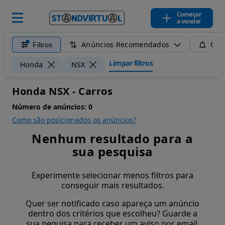
Começar
a vender
Anúncios Recomendados
Filtros
Guar
Limpar filtros
Honda
NSX
Honda NSX - Carros
Número de anúncios:
0
Como são posicionados os anúncios?
Nenhum resultado para a
sua pesquisa
Experimente selecionar menos filtros para
conseguir mais resultados.
Quer ser notificado caso apareça um anúncio
dentro dos critérios que escolheu? Guarde a
sua pequisa para receber um aviso por email.