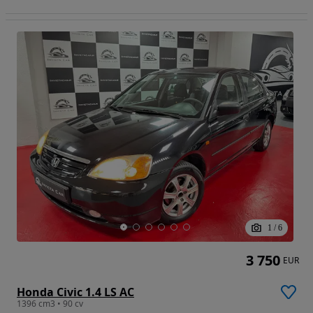
1
/
6
3 750
EUR
Honda Civic 1.4 LS AC
1396 cm3 • 90 cv