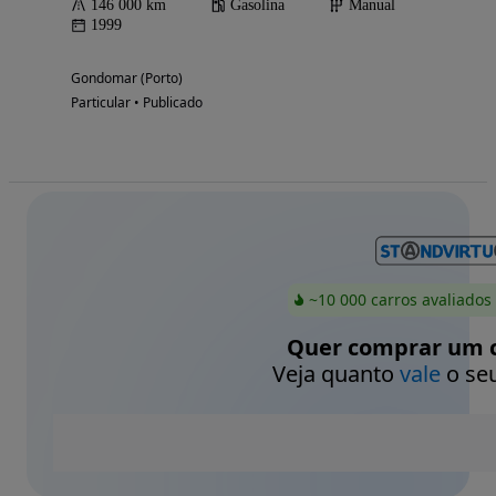
146 000 km
Gasolina
Manual
1999
Gondomar (Porto)
Particular • Publicado
~10 000 carros avaliados
Quer comprar um c
Veja quanto
vale
o seu