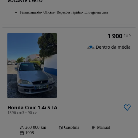
VOLANTE CERTO
Financiamento
Oficina
Repações rápidas
Entrega em casa
1 900
EUR
Dentro da média
Honda Civic 1.4i S TA
1396 cm3 • 90 cv
260 000 km
Gasolina
Manual
1998