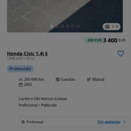
1
/
6
3 400
-
200 EUR
EUR
Honda Civic 1.4i S
1396 cm3 • 90 cv
Promovido
260 000 km
Gasolina
Manual
2001
Cacém e São Marcos (Lisboa)
Profissional • Publicado
Ver anúncios
Profissional