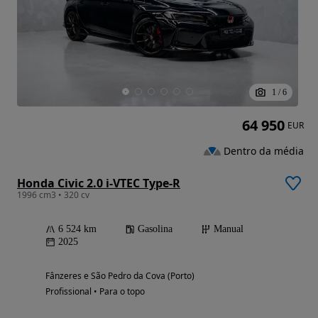
1
/
6
64 950
EUR
Dentro da média
Honda Civic 2.0 i-VTEC Type-R
1996 cm3 • 320 cv
6 524 km
Gasolina
Manual
2025
Fânzeres e São Pedro da Cova (Porto)
Profissional • Para o topo