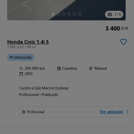
1
/
6
3 400
EUR
Honda Civic 1.4i S
1396 cm3 • 90 cv
Promovido
260 000 km
Gasolina
Manual
2001
Cacém e São Marcos (Lisboa)
Profissional • Publicado
Ver anúncios
Profissional