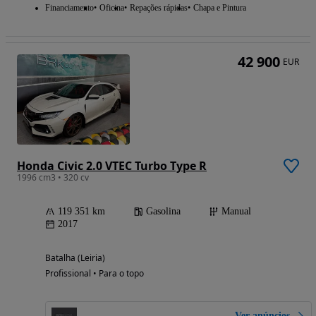
Financiamento
Oficina
Repações rápidas
Chapa e Pintura
42 900
EUR
Honda Civic 2.0 VTEC Turbo Type R
1996 cm3 • 320 cv
119 351 km
Gasolina
Manual
2017
Batalha (Leiria)
Profissional • Para o topo
Ver anúncios