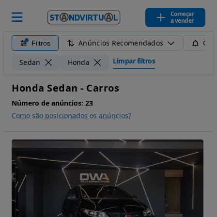
Começar
a vender
Anúncios Recomendados
Filtros
Guar
Limpar filtros
Sedan
Honda
Honda Sedan - Carros
Número de anúncios:
23
Como são posicionados os anúncios?