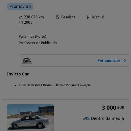
Promovido
238 073 km
Gasolina
Manual
2001
Paranhos (Porto)
Profissional • Publicado
Ver anúncios
Invicta Car
Financiamento
Oficina
Chapa e Pintura
Lavagem
3 000
EUR
Dentro da média