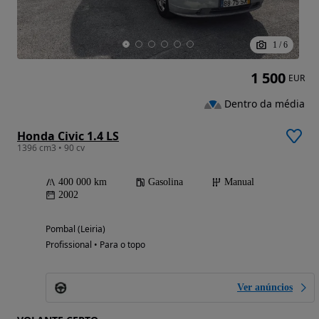
1
/
6
1 500
EUR
Dentro da média
Honda Civic 1.4 LS
1396 cm3 • 90 cv
400 000 km
Gasolina
Manual
2002
Pombal (Leiria)
Profissional • Para o topo
Ver anúncios