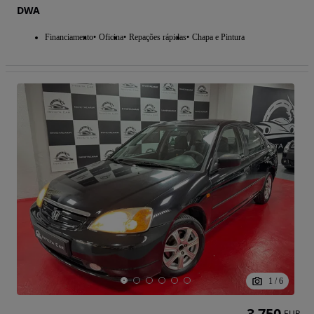
DWA
Financiamento
Oficina
Repações rápidas
Chapa e Pintura
1
/
6
3 750
EUR