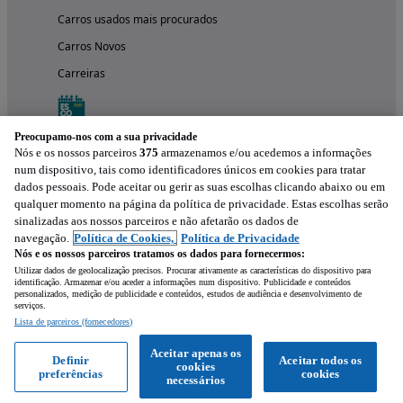
Carros usados mais procurados
Carros Novos
Carreiras
Preocupamo-nos com a sua privacidade
Nós e os nossos parceiros
375
armazenamos e/ou acedemos a informações
num dispositivo, tais como identificadores únicos em cookies para tratar
dados pessoais. Pode aceitar ou gerir as suas escolhas clicando abaixo ou em
qualquer momento na página da política de privacidade. Estas escolhas serão
sinalizadas aos nossos parceiros e não afetarão os dados de
navegação.
Política de Cookies,
Política de Privacidade
Nós e os nossos parceiros tratamos os dados para fornecermos:
Experimenta a aplicação
Utilizar dados de geolocalização precisos. Procurar ativamente as características do dispositivo para
identificação. Armazenar e/ou aceder a informações num dispositivo. Publicidade e conteúdos
personalizados, medição de publicidade e conteúdos, estudos de audiência e desenvolvimento de
serviços.
Lista de parceiros (fornecedores)
Aceitar apenas os
Definir
Aceitar todos os
cookies
preferências
cookies
necessários