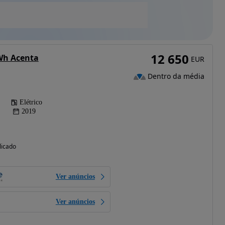
12 650
Wh Acenta
EUR
Dentro da média
Elétrico
2019
licado
Ver anúncios
Ver anúncios