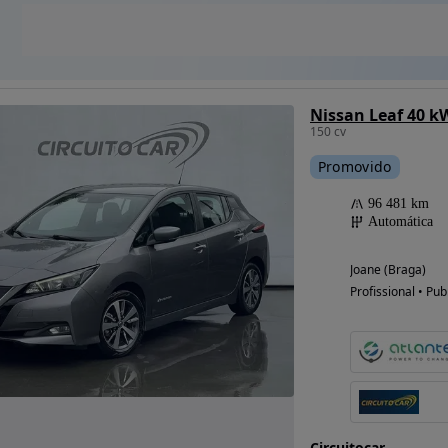
Nissan Leaf 40 k
150 cv
Promovido
96 481 km
Automática
Joane (Braga)
Profissional • Pub
Circuitocar