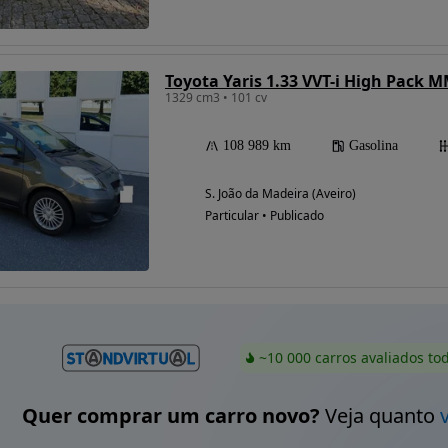
Toyota Yaris 1.33 VVT-i High Pack 
1329 cm3 • 101 cv
108 989 km
Gasolina
S. João da Madeira (Aveiro)
Particular • Publicado
~10 000 carros avaliados to
Quer comprar um carro novo?
Veja quanto