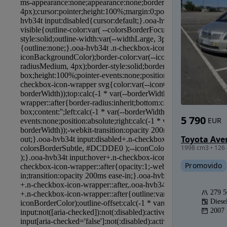
5 790
EUR
1998 cm3 • 126 
Promovido
279 
Diese
2007