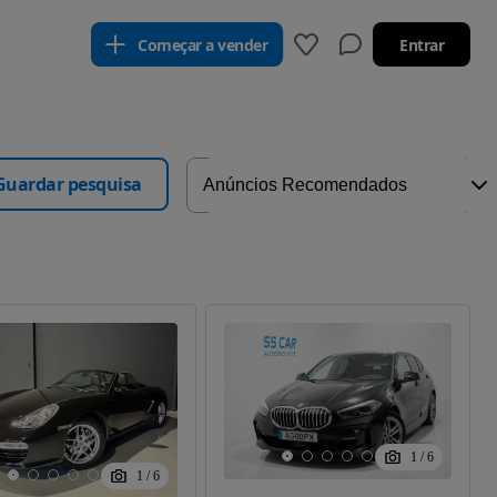
Começar a vender
Entrar
Guardar pesquisa
1
/
6
1
/
6