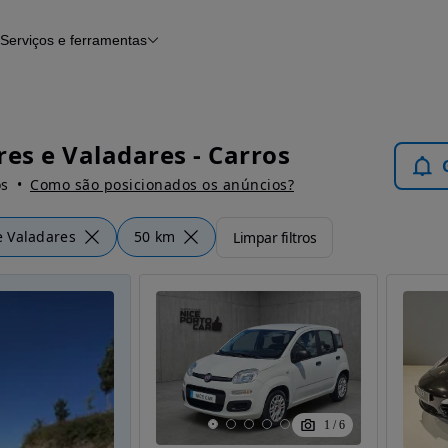
Serviços e ferramentas
Financiamento
Avaliar o meu carro
iamento
Serviço de check-up
Histórico do veículo
Notícias e artigos
res e Valadares - Carros
os
Como são posicionados os anúncios?
e Valadares
50 km
Limpar filtros
1
/
6