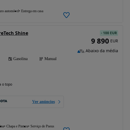
uro automóvel
Entrega em casa
reTech Shine
-
100 EUR
9 890
EUR
Abaixo da média
Gasolina
Manual
a o topo
Ver anúncios
ina
Chapa e Pintura
Serviço de Pneus