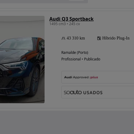
Audi Q3 Sportback
1495 cm3 • 245 cv
43 310 km
Híbrido Plug-In
Ramalde (Porto)
Profissional • Publicado