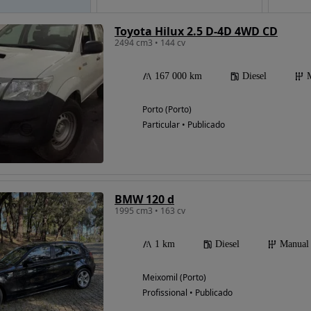
Toyota Hilux 2.5 D-4D 4WD CD
2494 cm3 • 144 cv
Possibilidade de
financiamento
167 000 km
Diesel
Porto (Porto)
Particular • Publicado
BMW 120 d
1995 cm3 • 163 cv
1 km
Diesel
Manual
Meixomil (Porto)
Profissional • Publicado