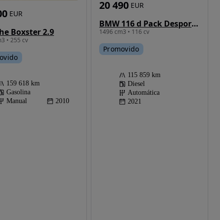
20 490
EUR
00
EUR
BMW 116 d Pack Desportivo M Auto
he Boxster 2.9
1496 cm3 • 116 cv
3 • 255 cv
Promovido
ovido
115 859 km
159 618 km
Diesel
Gasolina
Automática
Manual
2010
2021