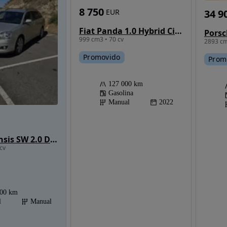
8 750
EUR
34 9
Fiat Panda 1.0 Hybrid City Life
Porsc
999 cm3 • 70 cv
2893 cm
Promovido
Prom
127 000 km
Gasolina
Manual
2022
Toyota Avensis SW 2.0 D-4D Sol
cv
500 km
l
Manual