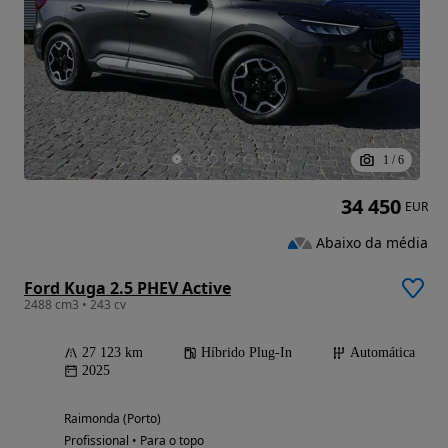
1
/
6
34 450
EUR
Abaixo da média
Ford Kuga 2.5 PHEV Active
2488 cm3 • 243 cv
27 123 km
Híbrido Plug-In
Automática
2025
Raimonda (Porto)
Profissional • Para o topo