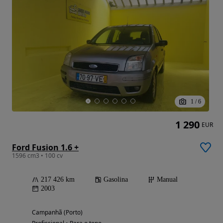
1
/
6
1 290
EUR
Ford Fusion 1.6 +
1596 cm3 • 100 cv
217 426 km
Gasolina
Manual
2003
Campanhã (Porto)