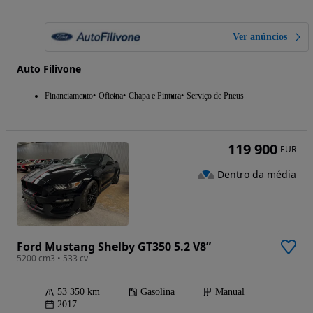
Ver anúncios
Auto Filivone
Financiamento
Oficina
Chapa e Pintura
Serviço de Pneus
119 900
EUR
Dentro da média
Ford Mustang Shelby GT350 5.2 V8”
5200 cm3 • 533 cv
53 350 km
Gasolina
Manual
2017