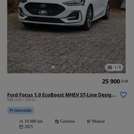
1
/
6
25 900
EUR
Ford Focus 1.0 EcoBoost MHEV ST-Line Design SIP
998 cm3 • 125 cv
Promovido
10 000 km
Gasolina
Manual
2025