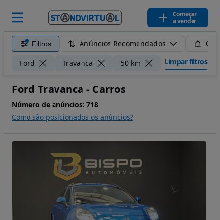
Começar
a vender
Anúncios Recomendados
Filtros
Guar
Limpar filtros
Ford
Travanca
50 km
Ford Travanca - Carros
Número de anúncios:
718
Como são posicionados os anúncios?