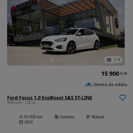
1
/
6
15 900
EUR
Dentro da média
Ford Focus 1.0 EcoBoost S&S ST-LINE
999 cm3 • 125 cv
63 028 km
Gasolina
Manual
2019