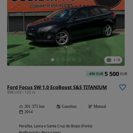
1
/
6
5 500
-
490 EUR
EUR
Ford Focus SW 1.0 EcoBoost S&S TITANIUM
998 cm3 • 125 cv
201 375 km
Gasolina
Manual
2014
Perafita, Lavra e Santa Cruz do Bispo (Porto)
Profissional • Para o topo