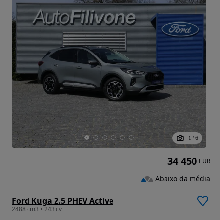
1
/
6
34 450
EUR
Abaixo da média
Ford Kuga 2.5 PHEV Active
2488 cm3 • 243 cv