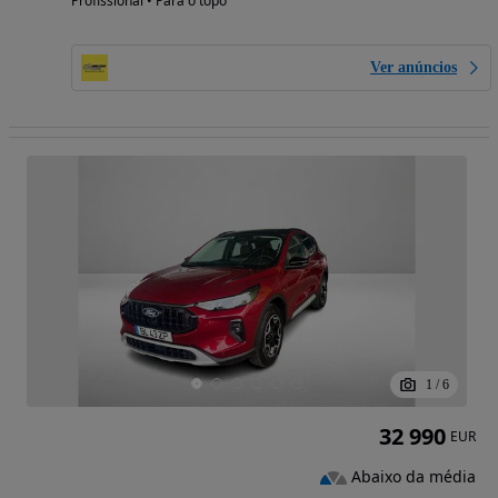
Profissional • Para o topo
Ver anúncios
1
/
6
32 990
EUR
Abaixo da média