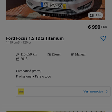
1
/
6
6 990
EUR
Ford Focus 1.5 TDCi Titanium
1499 cm3 • 120 cv
116 650 km
Diesel
Manual
2015
Campanhã (Porto)
Profissional • Para o topo
Ver anúncios