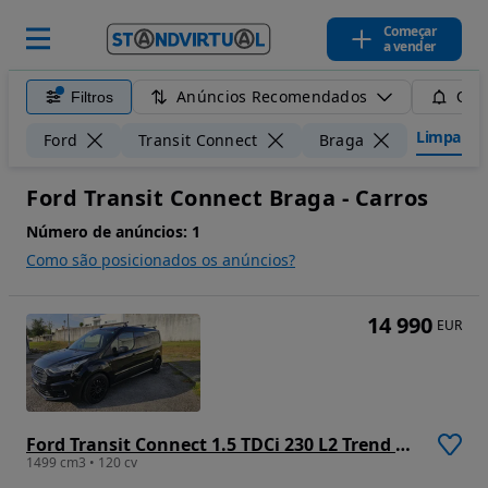
Começar
a vender
Anúncios Recomendados
Filtros
Guar
Limpar fil
Ford
Transit Connect
Braga
Ford Transit Connect Braga - Carros
Número de anúncios:
1
Como são posicionados os anúncios?
14 990
EUR
Ford Transit Connect 1.5 TDCi 230 L2 Trend Aut.
1499 cm3 • 120 cv