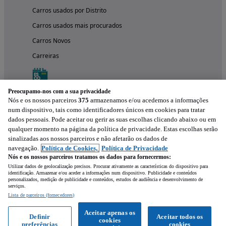
Carros usados por Distrito
Carros usados mais procurados
Carros Novos
Carreiras
Preocupamo-nos com a sua privacidade
Nós e os nossos parceiros
375
armazenamos e/ou acedemos a informações
num dispositivo, tais como identificadores únicos em cookies para tratar
dados pessoais. Pode aceitar ou gerir as suas escolhas clicando abaixo ou em
qualquer momento na página da política de privacidade. Estas escolhas serão
sinalizadas aos nossos parceiros e não afetarão os dados de
navegação.
Política de Cookies,
Política de Privacidade
Nós e os nossos parceiros tratamos os dados para fornecermos:
Experimenta a aplicação
Utilizar dados de geolocalização precisos. Procurar ativamente as características do dispositivo para
identificação. Armazenar e/ou aceder a informações num dispositivo. Publicidade e conteúdos
personalizados, medição de publicidade e conteúdos, estudos de audiência e desenvolvimento de
serviços.
Lista de parceiros (fornecedores)
Aceitar apenas os
Definir
Aceitar todos os
cookies
preferências
cookies