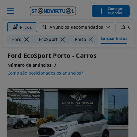
Começar
a vender
Anúncios Recomendados
Filtros
Guar
Limpar filtros
Ford
EcoSport
Porto
Ford EcoSport Porto - Carros
Número de anúncios:
7
Como são posicionados os anúncios?