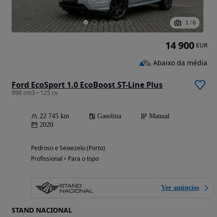
1
/
6
14 900
EUR
Abaixo da média
Ford EcoSport 1.0 EcoBoost ST-Line Plus
998 cm3 • 125 cv
22 745 km
Gasolina
Manual
2020
Pedroso e Seixezelo (Porto)
Profissional • Para o topo
Ver anúncios
STAND NACIONAL