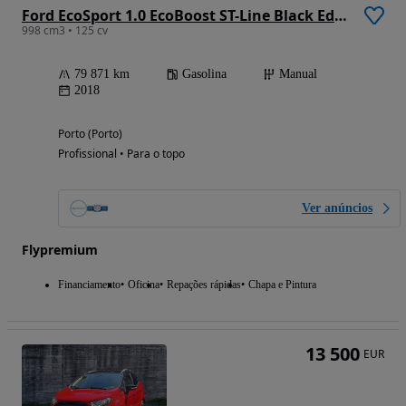
Ford EcoSport 1.0 EcoBoost ST-Line Black Edition
998 cm3 • 125 cv
79 871 km
Gasolina
Manual
2018
Porto (Porto)
Profissional • Para o topo
Ver anúncios
Flypremium
Financiamento
Oficina
Repações rápidas
Chapa e Pintura
13 500
EUR