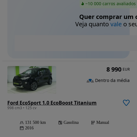
~10 000 carros avaliados
Quer comprar um c
Veja quanto
vale
o seu
8 990
EUR
Dentro da média
Ford EcoSport 1.0 EcoBoost Titanium
998 cm3 • 125 cv
131 500 km
Gasolina
Manual
2016