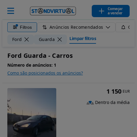
Começar
a vender
Anúncios Recomendados
Filtros
Guar
Limpar filtros
Ford
Guarda
Ford Guarda - Carros
Número de anúncios:
1
Como são posicionados os anúncios?
1 150
EUR
Dentro da média